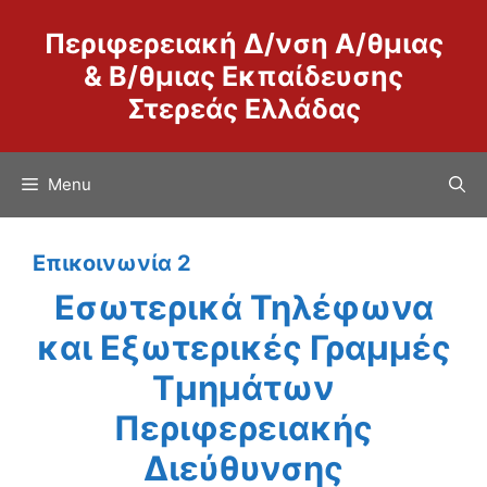
Μετάβαση
Περιφερειακή Δ/νση Α/θμιας
σε
περιεχόμενο
& Β/θμιας Εκπαίδευσης
Στερεάς Ελλάδας
Menu
Επικοινωνία 2
Εσωτερικά Τηλέφωνα
και Εξωτερικές Γραμμές
Τμημάτων
Περιφερειακής
Διεύθυνσης