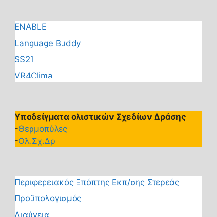
ENABLE
Language Buddy
SS21
VR4Clima
Υποδείγματα ολιστικών Σχεδίων Δράσης
-
Θερμοπύλες
-
Ολ.Σχ.Δρ
Περιφερειακός Επόπτης Εκπ/σης Στερεάς
Προϋπολογισμός
Διαύγεια