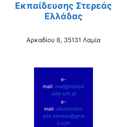
Εκπαίδευσης Στερεάς
Ελλάδας
Αρκαδίου 8, 35131 Λαμία
e-
mail:
mail@stellad
.pde.sch.gr
e-
mail:
oikonomiko.
pde.stereas@gma
il.com