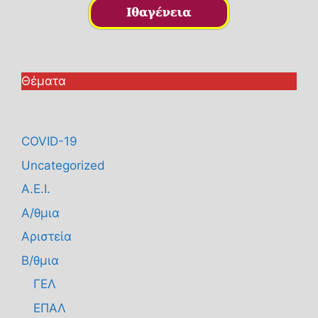
Θέματα
COVID-19
Uncategorized
Α.Ε.Ι.
Α/θμια
Αριστεία
Β/θμια
ΓΕΛ
ΕΠΑΛ