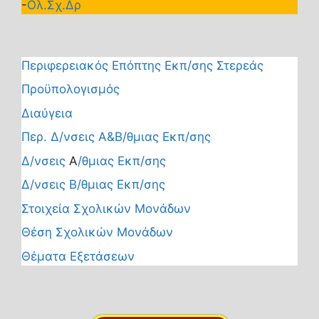
-
Ολ.Σχ.Δρ
Περιφερειακός Επόπτης Εκπ/σης Στερεάς
Προϋπολογισμός
Διαύγεια
Περ. Δ/νσεις Α&Β/θμιας Εκπ/σης
Δ/νσεις
Α
/θμιας Εκπ/σης
Δ/νσεις Β/θμιας Εκπ/σης
Στοιχεία Σχολικών Μονάδων
Θέση Σχολικών Μονάδων
Θέματα Εξετάσεων