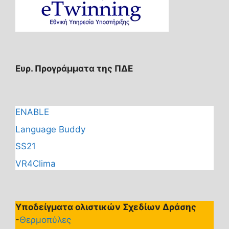
Ευρ. Προγράμματα της ΠΔΕ
ENABLE
Language Buddy
SS21
VR4Clima
Υποδείγματα ολιστικών Σχεδίων Δράσης
-
Θερμοπύλες