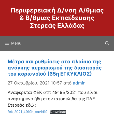
Μετάβαση
Περιφερειακή Δ/νση Α/θμιας
σε
περιεχόμενο
& Β/θμιας Εκπαίδευσης
Στερεάς Ελλάδας
Menu
Μέτρα και ρυθμίσεις στο πλαίσιο της
ανάγκης περιορισμού της διασποράς
του κορωνοϊού (65η ΕΓΚΥΚΛΙΟΣ)
27 Οκτωβρίου, 2021 10:57
από
admin
Αναφέρεται ΦΕΚ στπ 4919Β/2021 που είναι
αναρτημένο ήδη στην ιστοσελίδα της ΠΔΕ
Στερεάς εδώ :
fek_2021_4919b_covid19
Download