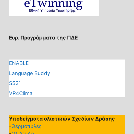
Ευρ. Προγράμματα της ΠΔΕ
ENABLE
Language Buddy
SS21
VR4Clima
Υποδείγματα ολιστικών Σχεδίων Δράσης
-
Θερμοπύλες
-
Ολ.Σχ.Δρ