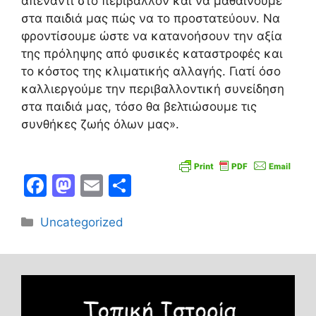
απέναντι στο περιβάλλον και να μαθαίνουμε
στα παιδιά μας πώς να το προστατεύουν. Να
φροντίσουμε ώστε να κατανοήσουν την αξία
της πρόληψης από φυσικές καταστροφές και
το κόστος της κλιματικής αλλαγής. Γιατί όσο
καλλιεργούμε την περιβαλλοντική συνείδηση
στα παιδιά μας, τόσο θα βελτιώσουμε τις
συνθήκες ζωής όλων μας».
F
M
E
Μ
a
a
m
οι
Κατηγορίες
Uncategorized
c
st
ai
ρ
e
o
l
α
b
d
σ
o
o
τε