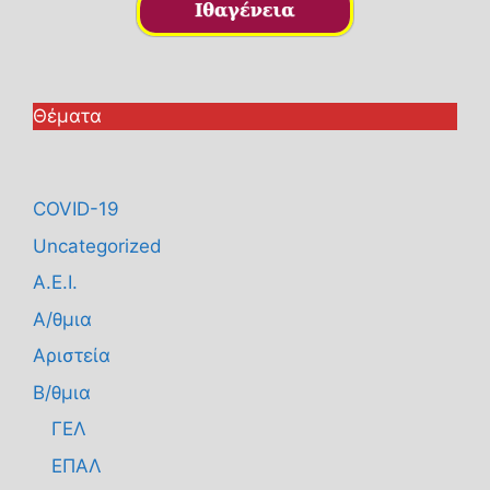
Θέματα
COVID-19
Uncategorized
Α.Ε.Ι.
Α/θμια
Αριστεία
Β/θμια
ΓΕΛ
ΕΠΑΛ