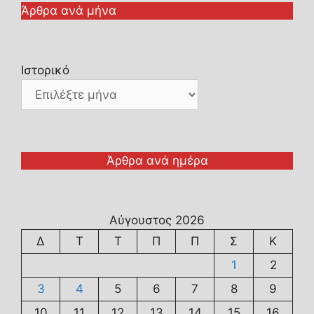
Άρθρα ανά μήνα
Ιστορικό
Άρθρα ανά ημέρα
Αύγουστος 2026
Δ
Τ
Τ
Π
Π
Σ
Κ
1
2
3
4
5
6
7
8
9
10
11
12
13
14
15
16