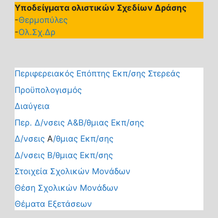
Υποδείγματα ολιστικών Σχεδίων Δράσης
-
Θερμοπύλες
-
Ολ.Σχ.Δρ
Περιφερειακός Επόπτης Εκπ/σης Στερεάς
Προϋπολογισμός
Διαύγεια
Περ. Δ/νσεις Α&Β/θμιας Εκπ/σης
Δ/νσεις
Α
/θμιας Εκπ/σης
Δ/νσεις Β/θμιας Εκπ/σης
Στοιχεία Σχολικών Μονάδων
Θέση Σχολικών Μονάδων
Θέματα Εξετάσεων