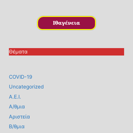
Θέματα
COVID-19
Uncategorized
Α.Ε.Ι.
Α/θμια
Αριστεία
Β/θμια