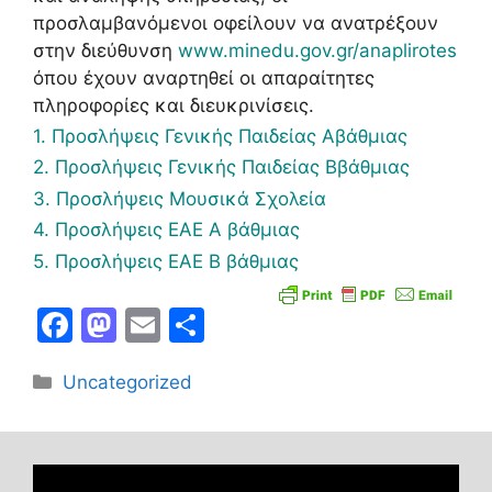
προσλαμβανόμενοι οφείλουν να ανατρέξουν
στην διεύθυνση
www.minedu.gov.gr/anaplirotes
όπου έχουν αναρτηθεί οι απαραίτητες
πληροφορίες και διευκρινίσεις.
1. Προσλήψεις Γενικής Παιδείας Αβάθμιας
2. Προσλήψεις Γενικής Παιδείας Ββάθμιας
3. Προσλήψεις Μουσικά Σχολεία
4. Προσλήψεις ΕΑΕ Α βάθμιας
5. Προσλήψεις ΕΑΕ Β βάθμιας
F
M
E
Μ
a
a
m
οι
Κατηγορίες
Uncategorized
c
st
ai
ρ
e
o
l
α
b
d
σ