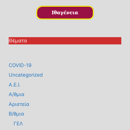
Θέματα
COVID-19
Uncategorized
Α.Ε.Ι.
Α/θμια
Αριστεία
Β/θμια
ΓΕΛ