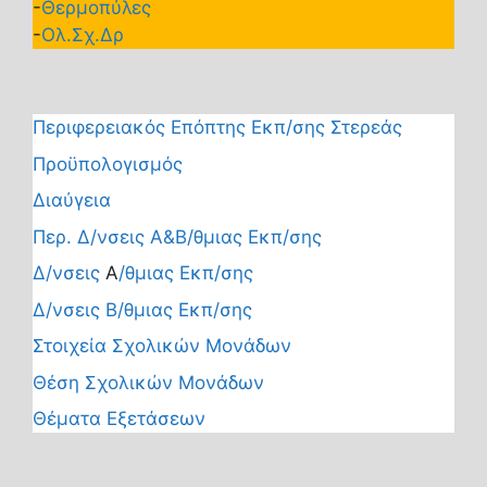
-
Θερμοπύλες
-
Ολ.Σχ.Δρ
Περιφερειακός Επόπτης Εκπ/σης Στερεάς
Προϋπολογισμός
Διαύγεια
Περ. Δ/νσεις Α&Β/θμιας Εκπ/σης
Δ/νσεις
Α
/θμιας Εκπ/σης
Δ/νσεις Β/θμιας Εκπ/σης
Στοιχεία Σχολικών Μονάδων
Θέση Σχολικών Μονάδων
Θέματα Εξετάσεων