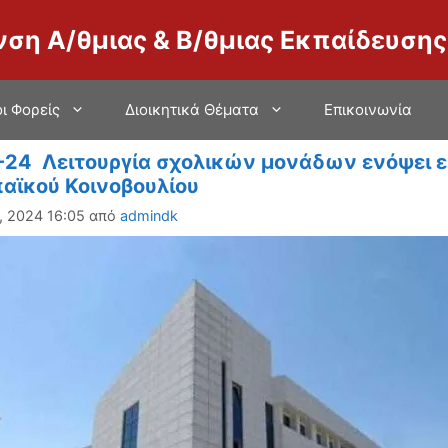
νση Α/θμιας & Β/θμιας Εκπαίδευσης
ι Φορείς
Διοικητικά Θέματα
Επικοινωνία
-24 Λειτουργία σχολικών μονάδων ενόψει ε
αϊκού Κοινοβουλίου
, 2024 16:05
από
admindk