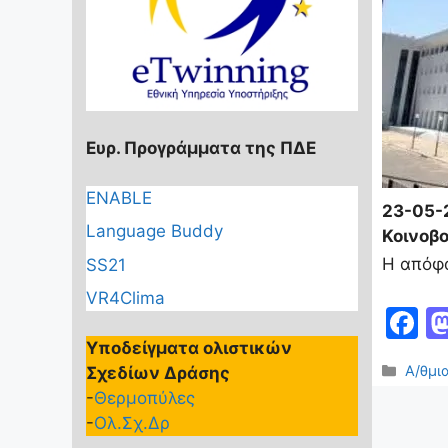
Ευρ. Προγράμματα της ΠΔΕ
ENABLE
23-05-
Language Buddy
Κοινοβο
Η απόφ
SS21
VR4Clima
F
a
Υποδείγματα ολιστικών
Κατηγ
Α/θμι
Σχεδίων Δράσης
c
-
Θερμοπύλες
e
-
Ολ.Σχ.Δρ