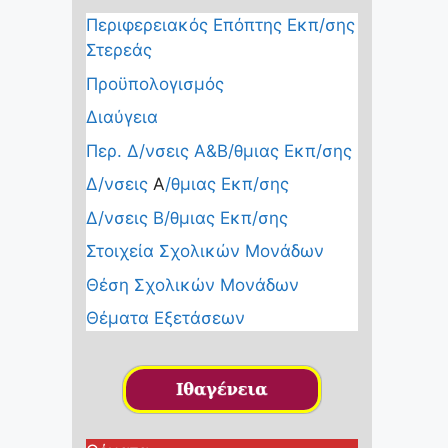
b
o
Περιφερειακός Επόπτης Εκπ/σης
Στερεάς
o
Προϋπολογισμός
k
Διαύγεια
Περ. Δ/νσεις Α&Β/θμιας Εκπ/σης
Δ/νσεις
Α
/θμιας Εκπ/σης
Δ/νσεις Β/θμιας Εκπ/σης
Στοιχεία Σχολικών Μονάδων
Θέση Σχολικών Μονάδων
Θέματα Εξετάσεων