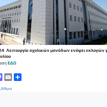
24 Λειτουργία σχολικών μονάδων ενόψει εκλογών γ
υλίου
αση
ΕΔΩ
M
E
Μ
a
m
οι
ορίες
α
,
Β/θμια
st
ai
ρ
o
l
α