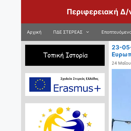
Μετάβαση
Περιφερειακή Δ/
σε
περιεχόμενο
Αρχική
ΠΔΕ ΣΤΕΡΕΑΣ
Εποπτευόμενο
23-05
Ευρωπ
24 Μαΐου