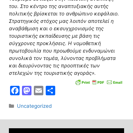
του. Στο κέντρο της αναπτυξιακής αυτής
πολιτικής βρίσκεται το ανθρώπινο κεφάλαιο.
Στρατηγικός στόχος μας λοιπόν αποτελεί η
αναβάθμιση και ο εκσυγχρονισμός της
τουριστικής εκπαίδευσης με βάση τις
σύγχρονες προκλήσεις. Η νομοθετική
πρωτοβουλία που προωθούμε ενδυναμώνει
συνολικά τον τομέα, λύνοντας προβλήματα
και διευρύνοντας τις προοπτικές των
στελεχών της τουριστικής αγοράς».
F
M
E
Μ
a
a
m
οι
Κατηγορίες
Uncategorized
c
st
ai
ρ
e
o
l
α
b
d
σ