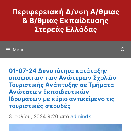
Μετάβαση
Περιφερειακή Δ/νση Α/θμιας
σε
περιεχόμενο
& Β/θμιας Εκπαίδευσης
Στερεάς Ελλάδας
Menu
01-07-24 Δυνατότητα κατάταξης
αποφοίτων των Ανώτερων Σχολών
Τουριστικής Ανάπτυξης σε Τμήματα
Ανώτατων Εκπαιδευτικών
Ιδρυμάτων με κύριο αντικείμενο τις
τουριστικές σπουδές
3 Ιουλίου, 2024 9:20
από
admindk