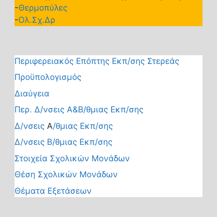
-
Θερμοπύλες
-
Ολ.Σχ.Δρ
Περιφερειακός Επόπτης Εκπ/σης Στερεάς
Προϋπολογισμός
Διαύγεια
Περ. Δ/νσεις Α&Β/θμιας Εκπ/σης
Δ/νσεις
Α
/θμιας Εκπ/σης
Δ/νσεις Β/θμιας Εκπ/σης
Στοιχεία Σχολικών Μονάδων
Θέση Σχολικών Μονάδων
Θέματα Εξετάσεων