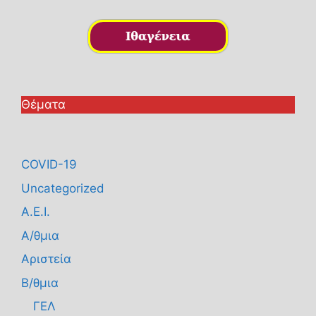
Θέματα
COVID-19
Uncategorized
Α.Ε.Ι.
Α/θμια
Αριστεία
Β/θμια
ΓΕΛ