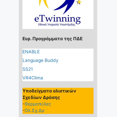
e
b
o
o
k
Ευρ. Προγράμματα της ΠΔΕ
ENABLE
Language Buddy
SS21
VR4Clima
Υποδείγματα ολιστικών
Σχεδίων Δράσης
-
Θερμοπύλες
-
Ολ.Σχ.Δρ