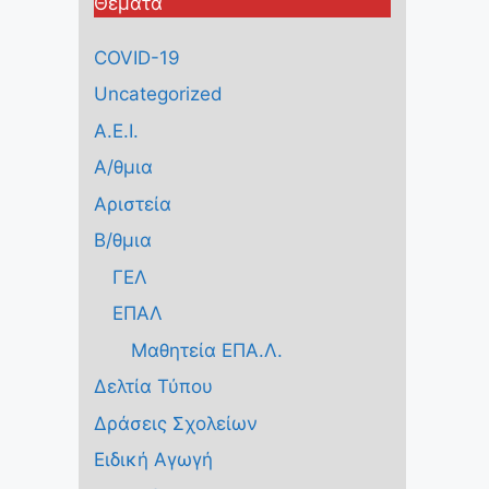
Θέματα
COVID-19
Uncategorized
Α.Ε.Ι.
Α/θμια
Αριστεία
Β/θμια
ΓΕΛ
ΕΠΑΛ
Μαθητεία ΕΠΑ.Λ.
Δελτία Τύπου
Δράσεις Σχολείων
Ειδική Αγωγή