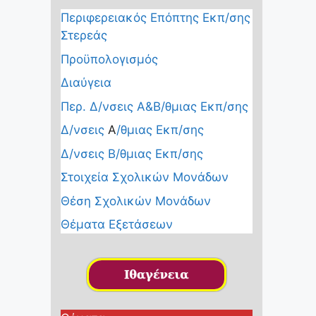
Περιφερειακός Επόπτης Εκπ/σης
Στερεάς
Προϋπολογισμός
Διαύγεια
Περ. Δ/νσεις Α&Β/θμιας Εκπ/σης
Δ/νσεις
Α
/θμιας Εκπ/σης
Δ/νσεις Β/θμιας Εκπ/σης
Στοιχεία Σχολικών Μονάδων
Θέση Σχολικών Μονάδων
Θέματα Εξετάσεων