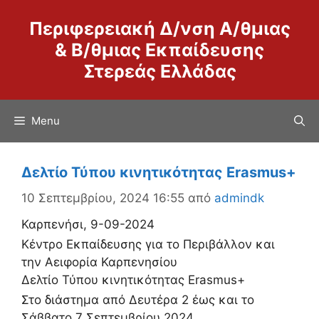
Μετάβαση
Περιφερειακή Δ/νση Α/θμιας
σε
περιεχόμενο
& Β/θμιας Εκπαίδευσης
Στερεάς Ελλάδας
Menu
Δελτίο Τύπου κινητικότητας Erasmus+
10 Σεπτεμβρίου, 2024 16:55
από
admindk
Καρπενήσι, 9-09-2024
Κέντρο Εκπαίδευσης για το Περιβάλλον και
την Αειφορία Καρπενησίου
Δελτίο Τύπου κινητικότητας Erasmus+
Στο διάστημα από Δευτέρα 2 έως και το
Σάββατο 7 Σεπτεμβρίου 2024