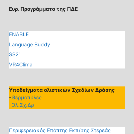
Ευρ. Προγράμματα της ΠΔΕ
ENABLE
Language Buddy
SS21
VR4Clima
Υποδείγματα ολιστικών Σχεδίων Δράσης
-
Θερμοπύλες
-
Ολ.Σχ.Δρ
Περιφερειακός Επόπτης Εκπ/σης Στερεάς