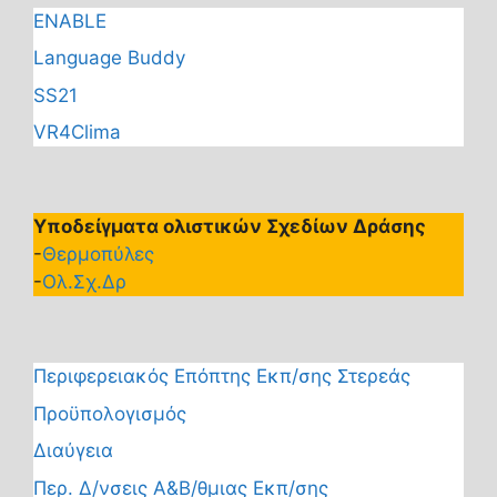
ENABLE
Language Buddy
SS21
VR4Clima
Υποδείγματα ολιστικών Σχεδίων Δράσης
-
Θερμοπύλες
-
Ολ.Σχ.Δρ
Περιφερειακός Επόπτης Εκπ/σης Στερεάς
Προϋπολογισμός
Διαύγεια
Περ. Δ/νσεις Α&Β/θμιας Εκπ/σης