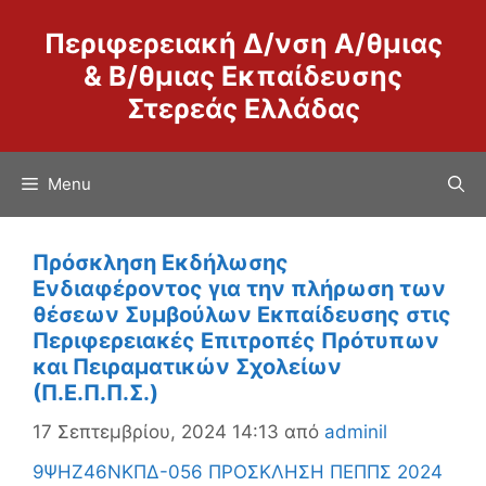
Μετάβαση
Περιφερειακή Δ/νση Α/θμιας
σε
περιεχόμενο
& Β/θμιας Εκπαίδευσης
Στερεάς Ελλάδας
Menu
Πρόσκληση Εκδήλωσης
Ενδιαφέροντος για την πλήρωση των
θέσεων Συμβούλων Εκπαίδευσης στις
Περιφερειακές Επιτροπές Πρότυπων
και Πειραματικών Σχολείων
(Π.Ε.Π.Π.Σ.)
17 Σεπτεμβρίου, 2024 14:13
από
adminil
9ΨΗΖ46ΝΚΠΔ-056 ΠΡΟΣΚΛΗΣΗ ΠΕΠΠΣ 2024