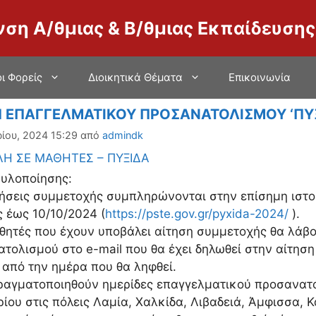
νση Α/θμιας & Β/θμιας Εκπαίδευσης
ι Φορείς
Διοικητικά Θέματα
Επικοινωνία
 ΕΠΑΓΓΕΛΜΑΤΙΚΟΥ ΠΡΟΣΑΝΑΤΟΛΙΣΜΟΥ ‘ΠΥΞ
ίου, 2024 15:29
από
admindk
ΛΗ ΣΕ ΜΑΘΗΤΕΣ – ΠΥΞΙΔΑ
υλοποίησης:
ιτήσεις συμμετοχής συμπληρώνονται στην επίσημη ιστο
 έως 10/10/2024 (
https://pste.gov.gr/pyxida-2024/
).
αθητές που έχουν υποβάλει αίτηση συμμετοχής θα λάβο
τολισμού στο e-mail που θα έχει δηλωθεί στην αίτηση
από την ημέρα που θα ληφθεί.
ραγματοποιηθούν ημερίδες επαγγελματικού προσανατο
ίου στις πόλεις Λαμία, Χαλκίδα, Λιβαδειά, Άμφισσα, Κ