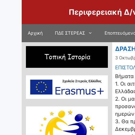
Μετάβαση
Περιφερειακή Δ/
σε
περιεχόμενο
Αρχική
ΠΔΕ ΣΤΕΡΕΑΣ
Εποπτευόμενο
ΔΡΑΣΗ
3 Οκτωβρ
ΕΠΙΣΤΟ
Βήματα 
1. Οι α
Ελλάδας
2. Οι μ
προσανα
ημερών 
3. Θα π
Δεκεμβρ