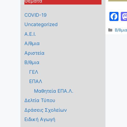
Θέματα
F
COVID-19
a
Uncategorized
Κατηγ
Β/θμι
c
Α.Ε.Ι.
e
Α/θμια
b
Αριστεία
o
Β/θμια
o
ΓΕΛ
k
ΕΠΑΛ
Μαθητεία ΕΠΑ.Λ.
Δελτία Τύπου
Δράσεις Σχολείων
Ειδική Αγωγή