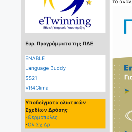
το αναλ
Ευρ. Προγράμματα της ΠΔΕ
ENABLE
Language Buddy
SS21
VR4Clima
Υποδείγματα ολιστικών
Σχεδίων Δράσης
-
Θερμοπύλες
-
Ολ.Σχ.Δρ