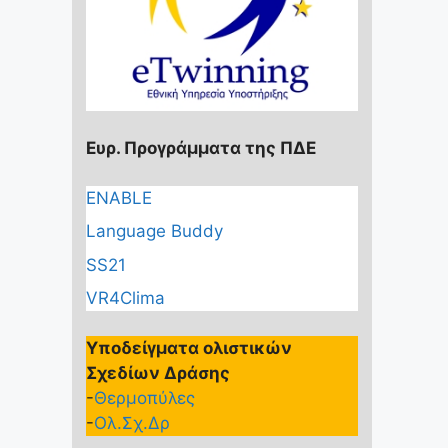
e
b
o
o
k
Ευρ. Προγράμματα της ΠΔΕ
ENABLE
Language Buddy
SS21
VR4Clima
Υποδείγματα ολιστικών
Σχεδίων Δράσης
-
Θερμοπύλες
-
Ολ.Σχ.Δρ