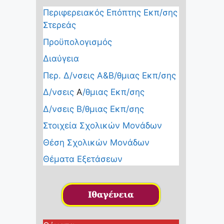
Περιφερειακός Επόπτης Εκπ/σης
Στερεάς
Προϋπολογισμός
Διαύγεια
Περ. Δ/νσεις Α&Β/θμιας Εκπ/σης
Δ/νσεις
Α
/θμιας Εκπ/σης
Δ/νσεις Β/θμιας Εκπ/σης
Στοιχεία Σχολικών Μονάδων
Θέση Σχολικών Μονάδων
Θέματα Εξετάσεων