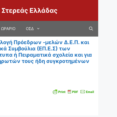
 Στερεάς Ελλάδας
ΩΡΑΡΙΟ
ΟΣΔ
γή Πρόεδρων -μελών Δ.Ε.Π. και
ά Συμβούλια (ΕΠ.Ε.Σ) των
πα ή Πειραματικά σχολεία και για
ληρωτών τους ήδη συγκροτημένων