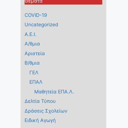
Θέματα
COVID-19
Uncategorized
Α.Ε.Ι.
Α/θμια
Αριστεία
Β/θμια
ΓΕΛ
ΕΠΑΛ
Μαθητεία ΕΠΑ.Λ.
Δελτία Τύπου
Δράσεις Σχολείων
Ειδική Αγωγή