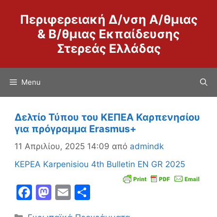
Μετάβαση
Περιφερειακή Δ/νση Α/θμιας
σε
περιεχόμενο
& Β/θμιας Εκπαίδευσης
Στερεάς Ελλάδας
Menu
Δελτίο Τύπου του ΚΕΠΕΑ Καρπενησίου
για πρόγραμμα Erasmus+
11 Απριλίου, 2025 14:09
από
admindk
KEPEA Karpenisiou 4th Bulletin EN GR 2025
F
M
E
Μ
a
a
m
οι
Κατηγορίες