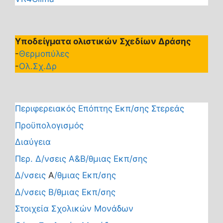
Υποδείγματα ολιστικών Σχεδίων Δράσης
-
Θερμοπύλες
-
Ολ.Σχ.Δρ
Περιφερειακός Επόπτης Εκπ/σης Στερεάς
Προϋπολογισμός
Διαύγεια
Περ. Δ/νσεις Α&Β/θμιας Εκπ/σης
Δ/νσεις
Α
/θμιας Εκπ/σης
Δ/νσεις Β/θμιας Εκπ/σης
Στοιχεία Σχολικών Μονάδων