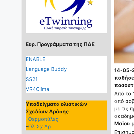
Ευρ. Προγράμματα της ΠΔΕ
ENABLE
Language Buddy
14-05-
παθήσει
SS21
ποσοστ
VR4Clima
Από το 
από σοβ
Υποδείγματα ολιστικών
με τις 
Σχεδίων Δράσης
ακαδημα
-
Θερμοπύλες
Μαΐου μ
-
Ολ.Σχ.Δρ
Επισημα