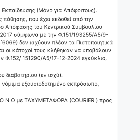
ς Εκπαίδευσης (Μόνο για Απόφοιτους).
 πάθησης, που έχει εκδοθεί από την
φο Απόφασης του Κεντρικού Συμβουλίου
υ 2017 σύμφωνα με την Φ.151/193255/Α5/9-
Β΄6069) δεν ισχύουν πλέον τα Πιστοποιητικά
και οι κάτοχοί τους κλήθηκαν να υποβάλουν
ν Φ.152/ 151290/Α5/17-12-2024 εγκύκλιο,
 διαβατηρίου (εν ισχύ).
 νόμιμα εξουσιοδοτημένο εκπρόσωπο,
 Μ Ο Ν Ο με ΤΑΧΥΜΕΤΑΦΟΡΑ (COURIER ) προς