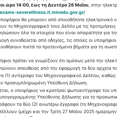
αι ώρα 14:00, έως τη Δευτέρα 26 Μαΐου
, στην ηλεκτ
/exams-severeillness.it.minedu.gov.gr/
υποψήφιοι θα μπορούν από οποιοδήποτε ηλεκτρονικό υ
υν το Μηχανογραφικό τους Δελτίο με τις προτιμήσει
δηλώσουν όλα τα στοιχεία που είναι απαραίτητα για τ
ογή συνοδεύεται από οδηγίες, τις οποίες οι υποψήφιο
ουθήσουν πιστά τα προτεινόμενα βήματα για τη σω
.
ήφιοι πρέπει να γνωρίζουν ότι αμέσως μετά την ηλεκ
υπώνουν απευθείας από την εφαρμογή τα δύο αρχεία π
(1) αντίγραφο του Μηχανογραφικού Δελτίου, καθώς 
προσυμπληρωμένη Υπεύθυνη Δήλωση.
εται, ο υποψήφιος να κρατήσει φωτοαντίγραφο του υ
 υπογεγραμμένης Υπεύθυνης Δήλωσης για το προσωπικ
ράφουν τα δύο (2) ανωτέρω έγγραφα (το Μηχανογραφικό
τέλλουν (μέχρι και την Τρίτη 27 Μαΐου 2025 ημερομην