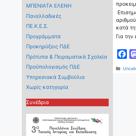
προκειμ
ΜΠΕΝΙΑΤΑ ΕΛΕΝΗ
Επισημα
Πανελλαδικές
αριθμού
ΠΕ.Κ.Ε.Σ.
κατά τη
Για την
Προγράμματα
Προκηρύξεις ΠΔΕ
F
Πρότυπα & Πειραματικά Σχολεία
a
Προϋπολογισμός ΠΔΕ
Κατηγ
Uncat
c
Υπηρεσιακά Συμβούλια
e
Χωρίς κατηγορία
b
o
Συνέδρια
o
k