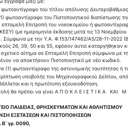
 έγγραφα μαζί με:
1) φωτοαντίγραφο του τίτλου απόλυσης Δευτεροβάθμια
1) φωτοαντίγραφο του Πιστοποιητικού διαπίστωσης της
 επταμελή Επιτροπή του νοσοκομείου ή φωτοαντίγρα
(ΚΕΣΥ) (με ημερομηνία έκδοσης μετά τις 13 Νοεμβρίο
). Σύμφωνα με την Υ.Α. Φ.153/147462/Α5/28-11-2022 (
κούς 26, 39, 50 και 55, εφόσον αυτοί καταργήθηκαν 
 σχετικό αίτημα σε Επταμελή Επιτροπή σύμφωνα με τη
ένου να αποκτήσουν Πιστοποιητικό με νέο κωδικό.
1) φωτοαντίγραφο της αστυνομικής ταυτότητας ή του
ρίπτωση υποβολής του Μηχανογραφικού Δελτίου, από
άλλεται και η πρωτότυπη εξουσιοδότηση.
ολή θα πρέπει να γίνει Α Π Ο Κ Λ Ε Ι Σ Τ Ι Κ Α ΚΑΙ
ΕΙΟ ΠΑΙΔΕΙΑΣ, ΘΡΗΣΚΕΥΜΑΤΩΝ ΚΑΙ ΑΘΛΗΤΙΣΜΟΥ
ΝΣΗ ΕΞΕΤΑΣΕΩΝ ΚΑΙ ΠΙΣΤΟΠΟΙΗΣΕΩΝ
Β΄ γρ. 0090,