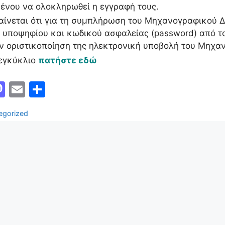
ένου να ολοκληρωθεί η εγγραφή τους.
ίνεται ότι για τη συμπλήρωση του Μηχανογραφικού Δε
 υποψηφίου και κωδικού ασφαλείας (password) από τ
ν οριστικοποίηση της ηλεκτρονική υποβολή του Μηχαν
 εγκύκλιο
πατήστε εδώ
M
E
Μ
a
m
οι
ορίες
egorized
st
ai
ρ
o
l
α
d
σ
o
τε
n
ίτ
ε