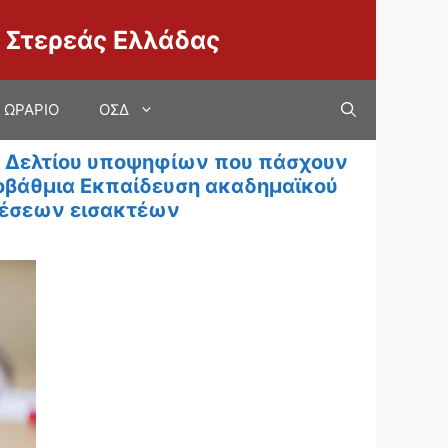
 Στερεάς Ελλάδας
ΩΡΑΡΙΟ
ΟΣΔ
 Δελτίου υποψηφίων που πάσχουν
τοβάθμια Εκπαίδευση ακαδημαϊκού
θέσεων εισακτέων