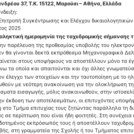
νδρέου 37, Τ.Κ. 15122, Μαρούσι – Αθήνα, Ελλάδα
ένδειξη:
 Επιτροπή Συγκέντρωσης και Ελέγχου δικαιολογητικώ
έτος 2025
αληκτική ημερομηνία της ταχυδρομικής σήμανσης τ
ν παρέλευση της προθεσμίας υποβολής του ηλεκτρο
εν θα γίνονται δεκτά εκπρόθεσμα Μηχανογραφικά Δελτ
ίνεται στους υποψήφιους να αποστέλλουν μόνο τα έγ
ω τα οποία και απαιτούνται και όχι άλλες γνωματεύσ
ν έλεγχο των στοιχείων και την ταυτοποίηση με το ηλ
θούν με νεότερη ανακοίνωση για την ολοκλήρωση της 
σματα εισαγωγής, μόλις ανακοινωθούν, στην ιστοσελί
ν έκδοση των αποτελεσμάτων, οι επιτυχόντες υποψή
 στο Τμήμα επιτυχίας τους ζητώντας παράλληλα τη 
ας σε περίπτωση που είναι ήδη φοιτητές. Στη συνέχεια 
δοτημένος εκπρόσωπός τους ή αποστέλλουν ταχυδρομ
ής, στη γραμματεία της Σχολής ή του Τμήματος επιτυχ