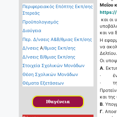
Μαΐου κ
Περιφερειακός Επόπτης Εκπ/σης
https:/
Στερεάς
και οι 
Προϋπολογισμός
υποβάλο
Διαύγεια
και να 
Περ. Δ/νσεις Α&Β/θμιας Εκπ/σης
Η εφαρμ
να ακολ
Δ/νσεις
Α
/θμιας Εκπ/σης
Δελτίου
Δ/νσεις Β/θμιας Εκπ/σης
Οι υποψ
Στοιχεία Σχολικών Μονάδων
Α
. Εκτ
Θέση Σχολικών Μονάδων
· ένα 
· την 
Θέματα Εξετάσεων
Προτείν
και της
Β
. Υπογ
Γ
. Αποσ