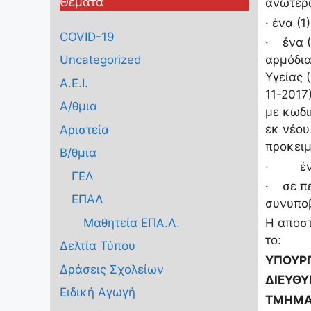
Θέματα
ανωτέρω
· ένα (
COVID-19
· ένα (
αρμόδια
Uncategorized
Υγείας 
Α.Ε.Ι.
11-2017
Α/θμια
με κωδι
εκ νέου
Αριστεία
προκειμ
Β/θμια
· ένα (
ΓΕΛ
· σε πε
ΕΠΑΛ
συνυποβ
Μαθητεία ΕΠΑ.Λ.
Η αποστ
το:
Δελτία Τύπου
ΥΠΟΥΡΓ
Δράσεις Σχολείων
ΔΙΕΥΘΥ
Ειδική Αγωγή
ΤΜΗΜΑ 