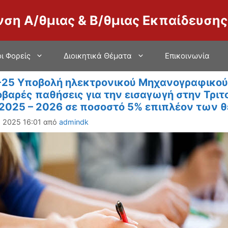
νση Α/θμιας & Β/θμιας Εκπαίδευσης
ι Φορείς
Διοικητικά Θέματα
Επικοινωνία
-25 Υποβολή ηλεκτρονικού Μηχανογραφικού
οβαρές παθήσεις για την εισαγωγή στην Τρι
 2025 – 2026 σε ποσοστό 5% επιπλέον των 
, 2025 16:01
από
admindk