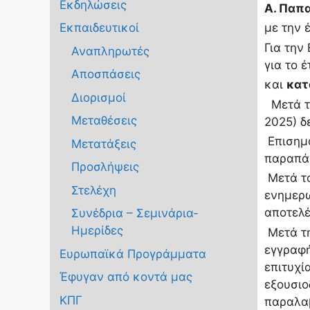
Εκδηλώσεις
Α. Παπα
Εκπαιδευτικοί
με την 
Για την
Αναπληρωτές
για το 
Αποσπάσεις
και
κατ
Διορισμοί
Μετά τη
Μεταθέσεις
2025) δ
Επισημα
Μετατάξεις
παραπάν
Προσλήψεις
Μετά το
Στελέχη
ενημερω
αποτελέ
Συνέδρια – Σεμινάρια-
Ημερίδες
Μετά τη
εγγραφή
Ευρωπαϊκά Προγράμματα
επιτυχί
Έφυγαν από κοντά μας
εξουσιο
ΚΠΓ
παραλαβ