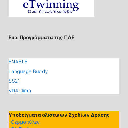
Ευρ. Προγράμματα της ΠΔΕ
ENABLE
Language Buddy
SS21
VR4Clima
Υποδείγματα ολιστικών Σχεδίων Δράσης
-
Θερμοπύλες