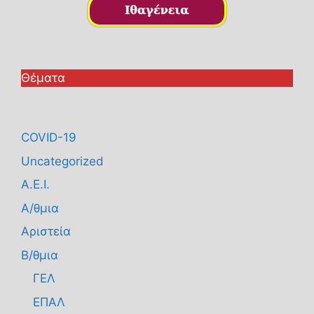
Θέματα
COVID-19
Uncategorized
Α.Ε.Ι.
Α/θμια
Αριστεία
Β/θμια
ΓΕΛ
ΕΠΑΛ