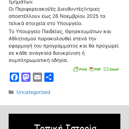
τμημάτων.
Οι Περιφερειακοί/ές Διευθυντές/ντριες
αποστέλλουν έως 26 Νοεμβρίου 2025 τα
τελικά στοιχεία στο Υπουργείο.
Το Υπουργείο Παιδείας, Θρησκευμάτων και
Αθλητισμού παρακολουθεί στενά την
εφαρμογή του προγράμματος και θα προχωρεί
σε κάθε αναγκαία διευκρίνιση ή
συμπληρωματική οδηγία.
F
M
E
Μ
a
a
m
οι
Κατηγορίες
Uncategorized
c
st
ai
ρ
e
o
l
α
b
d
σ
o
o
τε