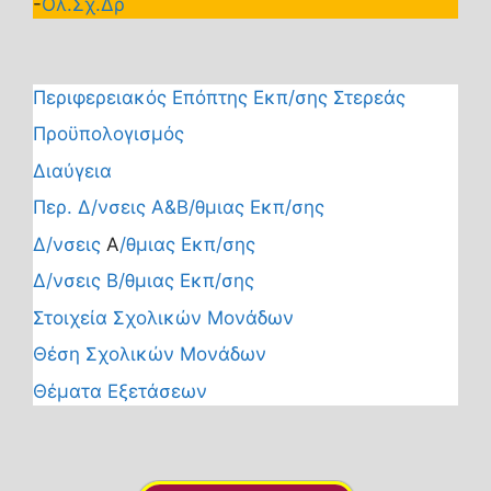
-
Ολ.Σχ.Δρ
Περιφερειακός Επόπτης Εκπ/σης Στερεάς
Προϋπολογισμός
Διαύγεια
Περ. Δ/νσεις Α&Β/θμιας Εκπ/σης
Δ/νσεις
Α
/θμιας Εκπ/σης
Δ/νσεις Β/θμιας Εκπ/σης
Στοιχεία Σχολικών Μονάδων
Θέση Σχολικών Μονάδων
Θέματα Εξετάσεων