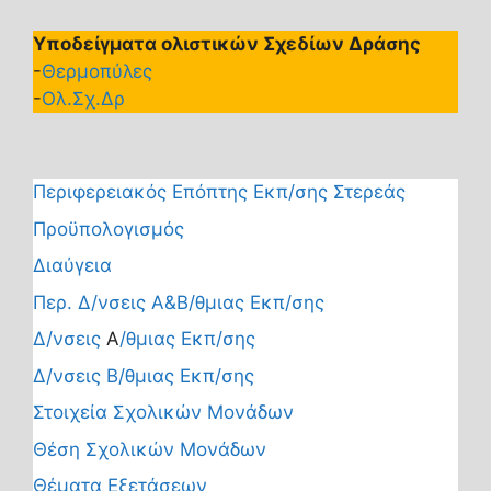
Υποδείγματα ολιστικών Σχεδίων Δράσης
-
Θερμοπύλες
-
Ολ.Σχ.Δρ
Περιφερειακός Επόπτης Εκπ/σης Στερεάς
Προϋπολογισμός
Διαύγεια
Περ. Δ/νσεις Α&Β/θμιας Εκπ/σης
Δ/νσεις
Α
/θμιας Εκπ/σης
Δ/νσεις Β/θμιας Εκπ/σης
Στοιχεία Σχολικών Μονάδων
Θέση Σχολικών Μονάδων
Θέματα Εξετάσεων