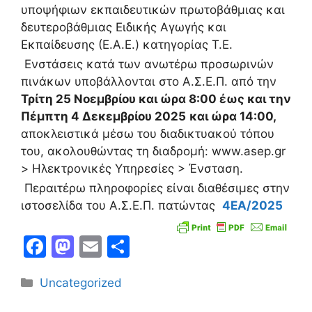
υποψήφιων εκπαιδευτικών πρωτοβάθμιας και
δευτεροβάθμιας Ειδικής Αγωγής και
Εκπαίδευσης (Ε.Α.Ε.) κατηγορίας Τ.Ε.
Ενστάσεις κατά των ανωτέρω προσωρινών
πινάκων υποβάλλονται στο Α.Σ.Ε.Π. από την
Τρίτη 25 Νοεμβρίου και ώρα 8:00 έως και την
Πέμπτη 4 Δεκεμβρίου 2025
και ώρα 14:00,
αποκλειστικά μέσω του διαδικτυακού τόπου
του, ακολουθώντας τη διαδρομή: www.asep.gr
> Ηλεκτρονικές Υπηρεσίες > Ένσταση.
Περαιτέρω πληροφορίες είναι διαθέσιμες στην
ιστοσελίδα του Α.Σ.Ε.Π. πατώντας
4ΕΑ/2025
F
M
E
Μ
a
a
m
οι
Κατηγορίες
Uncategorized
c
st
ai
ρ