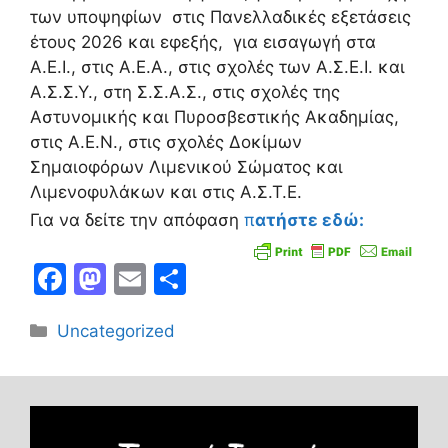
των υποψηφίων στις Πανελλαδικές εξετάσεις
έτους 2026 και εφεξής, για εισαγωγή στα
Α.Ε.Ι., στις Α.Ε.Α., στις σχολές των Α.Σ.Ε.Ι. και
Α.Σ.Σ.Υ., στη Σ.Σ.Α.Σ., στις σχολές της
Αστυνομικής και Πυροσβεστικής Ακαδημίας,
στις Α.Ε.Ν., στις σχολές Δοκίμων
Σημαιοφόρων Λιμενικού Σώματος και
Λιμενοφυλάκων και στις Α.Σ.Τ.Ε.
Για να δείτε την απόφαση
π
ατήστε εδώ:
F
M
E
Μ
a
a
m
οι
Κατηγορίες
Uncategorized
c
st
ai
ρ
e
o
l
α
b
d
σ
o
o
τε