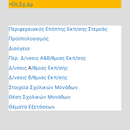
-
Ολ.Σχ.Δρ
Περιφερειακός Επόπτης Εκπ/σης Στερεάς
Προϋπολογισμός
Διαύγεια
Περ. Δ/νσεις Α&Β/θμιας Εκπ/σης
Δ/νσεις
Α
/θμιας Εκπ/σης
Δ/νσεις Β/θμιας Εκπ/σης
Στοιχεία Σχολικών Μονάδων
Θέση Σχολικών Μονάδων
Θέματα Εξετάσεων