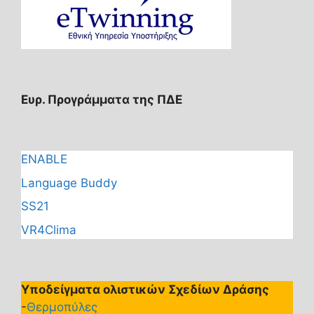
Ευρ. Προγράμματα της ΠΔΕ
ENABLE
Language Buddy
SS21
VR4Clima
Υποδείγματα ολιστικών Σχεδίων Δράσης
-
Θερμοπύλες