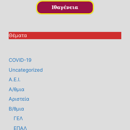
Θέματα
COVID-19
Uncategorized
Α.Ε.Ι.
Α/θμια
Αριστεία
Β/θμια
ΓΕΛ
ΕΠΑΛ