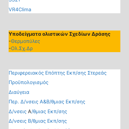
VR4Clima
Υποδείγματα ολιστικών Σχεδίων Δράσης
-
Θερμοπύλες
-
Ολ.Σχ.Δρ
Περιφερειακός Επόπτης Εκπ/σης Στερεάς
Προϋπολογισμός
Διαύγεια
Περ. Δ/νσεις Α&Β/θμιας Εκπ/σης
Δ/νσεις
Α
/θμιας Εκπ/σης
Δ/νσεις Β/θμιας Εκπ/σης