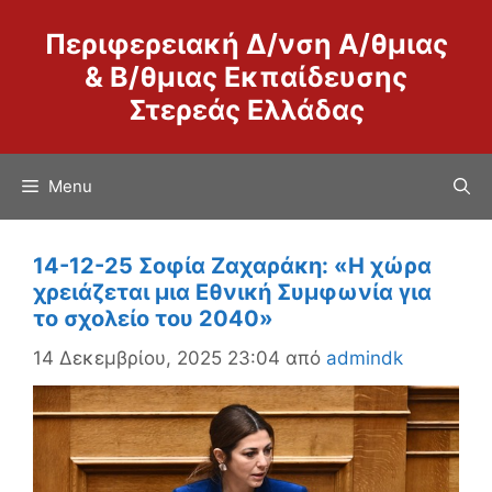
Μετάβαση
Περιφερειακή Δ/νση Α/θμιας
σε
περιεχόμενο
& Β/θμιας Εκπαίδευσης
Στερεάς Ελλάδας
Menu
14-12-25 Σοφία Ζαχαράκη: «Η χώρα
χρειάζεται μια Εθνική Συμφωνία για
το σχολείο του 2040»
14 Δεκεμβρίου, 2025 23:04
από
admindk