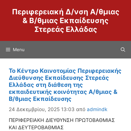
Μετάβαση
Περιφερειακή Δ/νση Α/θμιας
σε
περιεχόμενο
& Β/θμιας Εκπαίδευσης
Στερεάς Ελλάδας
Menu
Το Κέντρο Καινοτομίας Περιφερειακής
Διεύθυνσης Εκπαίδευσης Στερεάς
Ελλάδας στη διάθεση της
εκπαιδευτικής κοινότητας Α/θμιας &
Β/θμιας Εκπαίδευσης
24 Δεκεμβρίου, 2025 13:03
από
admindk
ΠΕΡΙΦΕΡΕΙΑΚΗ ΔΙΕΥΘΥΝΣΗ ΠΡΩΤΟΒΑΘΜΙΑΣ
ΚΑΙ ΔΕΥΤΕΡΟΒΑΘΜΙΑΣ