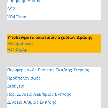
Language Buddy
SS21
VR4Clima
Υποδείγματα ολιστικών Σχεδίων Δράσης
-
Θερμοπύλες
-
Ολ.Σχ.Δρ
Περιφερειακός Επόπτης Εκπ/σης Στερεάς
Προϋπολογισμός
Διαύγεια
Περ. Δ/νσεις Α&Β/θμιας Εκπ/σης
Δ/νσεις
Α
/θμιας Εκπ/σης