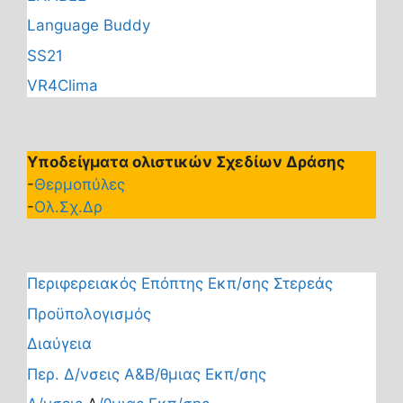
Language Buddy
SS21
VR4Clima
Υποδείγματα ολιστικών Σχεδίων Δράσης
-
Θερμοπύλες
-
Ολ.Σχ.Δρ
Περιφερειακός Επόπτης Εκπ/σης Στερεάς
Προϋπολογισμός
Διαύγεια
Περ. Δ/νσεις Α&Β/θμιας Εκπ/σης