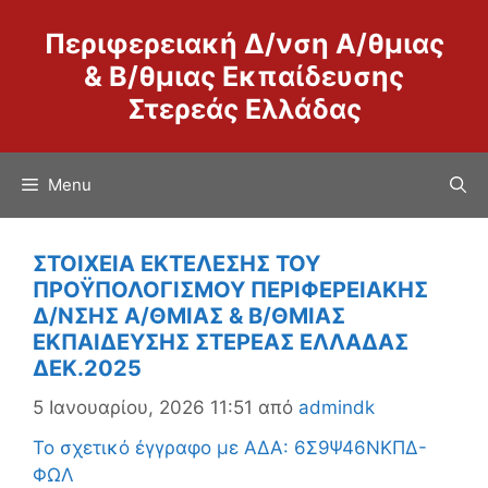
Μετάβαση
Περιφερειακή Δ/νση Α/θμιας
σε
περιεχόμενο
& Β/θμιας Εκπαίδευσης
Στερεάς Ελλάδας
Menu
ΣΤΟΙΧΕΙΑ ΕΚΤΕΛΕΣΗΣ ΤΟΥ
ΠΡΟΫΠΟΛΟΓΙΣΜΟΥ ΠΕΡΙΦΕΡΕΙΑΚΗΣ
Δ/ΝΣΗΣ Α/ΘΜΙΑΣ & Β/ΘΜΙΑΣ
ΕΚΠΑΙΔΕΥΣΗΣ ΣΤΕΡΕΑΣ ΕΛΛAΔΑΣ
ΔΕΚ.2025
5 Ιανουαρίου, 2026 11:51
από
admindk
Το σχετικό έγγραφο με ΑΔΑ: 6Σ9Ψ46ΝΚΠΔ-
ΦΩΛ