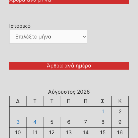
Ιστορικό
Άρθρα ανά ημέρα
Αύγουστος 2026
Δ
Τ
Τ
Π
Π
Σ
Κ
1
2
3
4
5
6
7
8
9
10
11
12
13
14
15
16