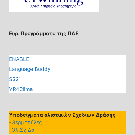
Ευρ. Προγράμματα της ΠΔΕ
ENABLE
Language Buddy
SS21
VR4Clima
Υποδείγματα ολιστικών Σχεδίων Δράσης
-
Θερμοπύλες
-
Ολ.Σχ.Δρ