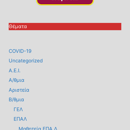
Θέματα
COVID-19
Uncategorized
Α.Ε.Ι.
Α/θμια
Αριστεία
Β/θμια
ΓΕΛ
ΕΠΑΛ
Μαθητεία ΕΠΑ.Λ.