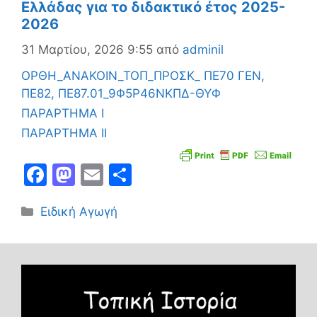
Ελλάδας για το διδακτικό έτος 2025-
2026
31 Μαρτίου, 2026 9:55
από
adminil
ΟΡΘΗ_ΑΝΑΚΟΙΝ_ΤΟΠ_ΠΡΟΣΚ_ ΠΕ70 ΓΕΝ,
ΠΕ82, ΠΕ87.01_9Φ5Ρ46ΝΚΠΔ-ΘΥΦ
ΠΑΡΑΡΤΗΜΑ I
ΠΑΡΑΡΤΗΜΑ II
F
M
E
Μ
a
a
m
οι
Κατηγορίες
Ειδική Αγωγή
c
st
ai
ρ
e
o
l
α
b
d
σ
o
o
τε
o
n
ίτ