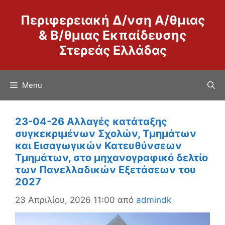
Μετάβαση
Περιφερειακή Δ/νση Α/θμιας
σε
περιεχόμενο
& Β/θμιας Εκπαίδευσης
Στερεάς Ελλάδας
Menu
23-04-26 Αλλαγές κατάταξης
συγκεκριμένων Σχολών, Τμημάτων
και Εισαγωγικών Κατευθύνσεων
Τμημάτων, στο μηχανογραφικό δελτίο
των Πανελλαδικών Εξετάσεων του
2027
23 Απριλίου, 2026 11:00
από
admindk