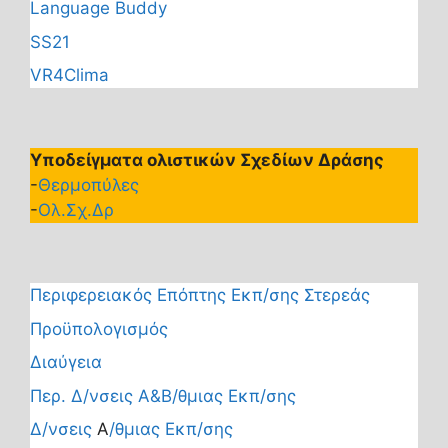
Language Buddy
SS21
VR4Clima
Υποδείγματα ολιστικών Σχεδίων Δράσης
-
Θερμοπύλες
-
Ολ.Σχ.Δρ
Περιφερειακός Επόπτης Εκπ/σης Στερεάς
Προϋπολογισμός
Διαύγεια
Περ. Δ/νσεις Α&Β/θμιας Εκπ/σης
Δ/νσεις
Α
/θμιας Εκπ/σης