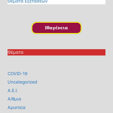
Θέματα Εξετάσεων
Θέματα
COVID-19
Uncategorized
Α.Ε.Ι.
Α/θμια
Αριστεία