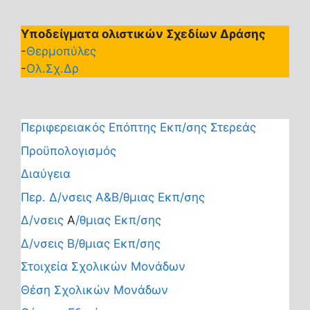
Υποδείγματα ολιστικών Σχεδίων Δράσης
-
Θερμοπύλες
-
Ολ.Σχ.Δρ
Περιφερειακός Επόπτης Εκπ/σης Στερεάς
Προϋπολογισμός
Διαύγεια
Περ. Δ/νσεις Α&Β/θμιας Εκπ/σης
Δ/νσεις
Α
/θμιας Εκπ/σης
Δ/νσεις Β/θμιας Εκπ/σης
Στοιχεία Σχολικών Μονάδων
Θέση Σχολικών Μονάδων