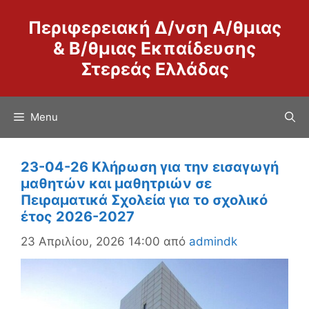
Μετάβαση
Περιφερειακή Δ/νση Α/θμιας
σε
περιεχόμενο
& Β/θμιας Εκπαίδευσης
Στερεάς Ελλάδας
Menu
23-04-26 Κλήρωση για την εισαγωγή
μαθητών και μαθητριών σε
Πειραματικά Σχολεία για το σχολικό
έτος 2026-2027
23 Απριλίου, 2026 14:00
από
admindk