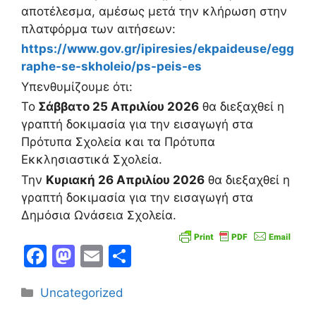
αποτέλεσμα, αμέσως μετά την κλήρωση στην
πλατφόρμα των αιτήσεων:
https://www.gov.gr/ipiresies/ekpaideuse/egg
raphe-se-skholeio/ps-peis-es
Υπενθυμίζουμε ότι:
Το
Σάββατο 25 Απριλίου 2026
θα διεξαχθεί η
γραπτή δοκιμασία για την εισαγωγή στα
Πρότυπα Σχολεία και τα Πρότυπα
Εκκλησιαστικά Σχολεία.
Την
Κυριακή 26 Απριλίου 2026
θα διεξαχθεί η
γραπτή δοκιμασία για την εισαγωγή στα
Δημόσια Ωνάσεια Σχολεία.
F
M
E
Μ
a
a
m
οι
Κατηγορίες
Uncategorized
c
st
ai
ρ