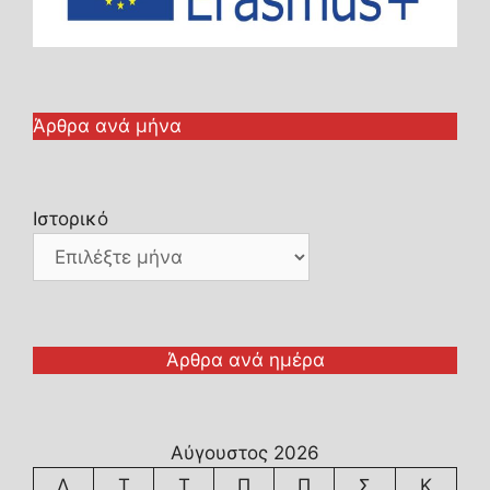
Άρθρα ανά μήνα
Ιστορικό
Άρθρα ανά ημέρα
Αύγουστος 2026
Δ
Τ
Τ
Π
Π
Σ
Κ