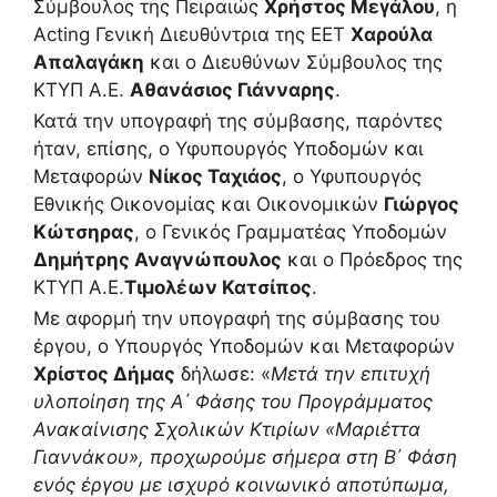
Σύμβουλος της Πειραιώς
Χρήστος Μεγάλου
, η
Acting Γενική Διευθύντρια της ΕΕΤ
Χαρούλα
Απαλαγάκη
και ο Διευθύνων Σύμβουλος της
ΚΤΥΠ Α.Ε.
Αθανάσιος Γιάνναρης
.
Κατά την υπογραφή της σύμβασης, παρόντες
ήταν, επίσης, ο Υφυπουργός Υποδομών και
Μεταφορών
Νίκος Ταχιάος
, ο Υφυπουργός
Εθνικής Οικονομίας και Οικονομικών
Γιώργος
Κώτσηρας
, o Γενικός Γραμματέας Υποδομών
Δημήτρης Αναγνώπουλος
και ο Πρόεδρος της
ΚΤΥΠ Α.Ε.
Τιμολέων Κατσίπος
.
Με αφορμή την υπογραφή της σύμβασης του
έργου, ο Υπουργός Υποδομών και Μεταφορών
Χρίστος Δήμας
δήλωσε: «
Μετά την επιτυχή
υλοποίηση της Α΄ Φάσης του Προγράμματος
Ανακαίνισης Σχολικών Κτιρίων «Μαριέττα
Γιαννάκου», προχωρούμε σήμερα στη Β΄ Φάση
ενός έργου με ισχυρό κοινωνικό αποτύπωμα,