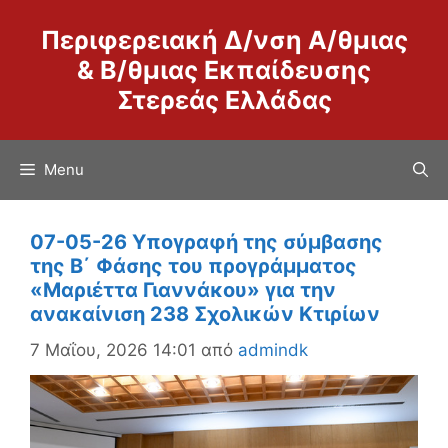
Μετάβαση
Περιφερειακή Δ/νση Α/θμιας
σε
περιεχόμενο
& Β/θμιας Εκπαίδευσης
Στερεάς Ελλάδας
Menu
07-05-26 Υπογραφή της σύμβασης
της Β΄ Φάσης του προγράμματος
«Μαριέττα Γιαννάκου» για την
ανακαίνιση 238 Σχολικών Κτιρίων
7 Μαΐου, 2026 14:01
από
admindk