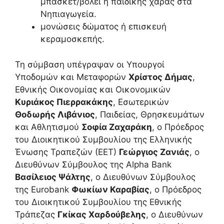
μπάσκετ/βόλεϊ ή παιδικής χαράς στα
Νηπιαγωγεία.
μονώσεις δώματος ή επισκευή
κεραμοσκεπής.
Τη σύμβαση υπέγραψαν οι Υπουργοί
Υποδομών και Μεταφορών
Χρίστος Δήμας
,
Εθνικής Οικονομίας και Οικονομικών
Κυριάκος Πιερρακάκης
, Εσωτερικών
Θοδωρής Λιβάνιος
, Παιδείας, Θρησκευμάτων
και Αθλητισμού
Σοφία Ζαχαράκη
, ο Πρόεδρος
του Διοικητικού Συμβουλίου της Ελληνικής
Ένωσης Τραπεζών (ΕΕΤ)
Γεώργιος Ζανιάς
, ο
Διευθύνων Σύμβουλος της Alpha Bank
Βασίλειος Ψάλτης
, ο Διευθύνων Σύμβουλος
της Eurobank
Φωκίων Καραβίας
, ο Πρόεδρος
του Διοικητικού Συμβουλίου της Εθνικής
Τράπεζας
Γκίκας Χαρδούβελης
, ο Διευθύνων