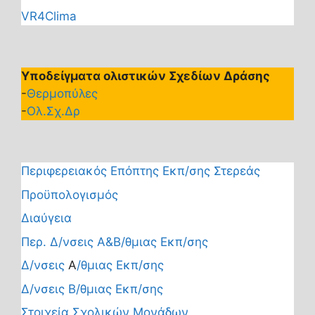
VR4Clima
Υποδείγματα ολιστικών Σχεδίων Δράσης
-
Θερμοπύλες
-
Ολ.Σχ.Δρ
Περιφερειακός Επόπτης Εκπ/σης Στερεάς
Προϋπολογισμός
Διαύγεια
Περ. Δ/νσεις Α&Β/θμιας Εκπ/σης
Δ/νσεις
Α
/θμιας Εκπ/σης
Δ/νσεις Β/θμιας Εκπ/σης
Στοιχεία Σχολικών Μονάδων