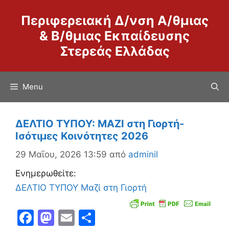
Μετάβαση
Περιφερειακή Δ/νση Α/θμιας
σε
περιεχόμενο
& Β/θμιας Εκπαίδευσης
Στερεάς Ελλάδας
Menu
ΔΕΛΤΙΟ ΤΥΠΟΥ: ΜΑΖΙ στη Γιορτή-
Ισότιμες Κοινότητες 2026
29 Μαΐου, 2026 13:59
από
adminil
Ενημερωθείτε:
ΔΕΛΤΙΟ ΤΥΠΟΥ Μαζί στη Γιορτή
F
M
E
Μ