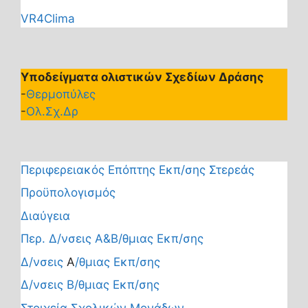
VR4Clima
Υποδείγματα ολιστικών Σχεδίων Δράσης
-
Θερμοπύλες
-
Ολ.Σχ.Δρ
Περιφερειακός Επόπτης Εκπ/σης Στερεάς
Προϋπολογισμός
Διαύγεια
Περ. Δ/νσεις Α&Β/θμιας Εκπ/σης
Δ/νσεις
Α
/θμιας Εκπ/σης
Δ/νσεις Β/θμιας Εκπ/σης
Στοιχεία Σχολικών Μονάδων