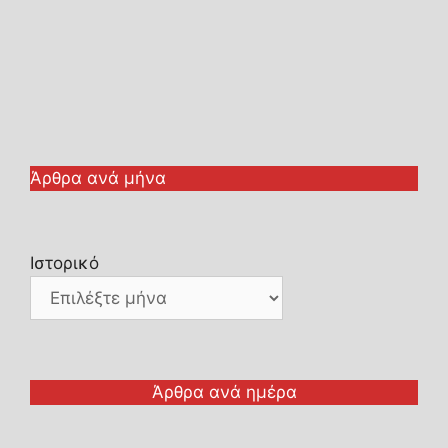
Άρθρα ανά μήνα
Ιστορικό
Άρθρα ανά ημέρα