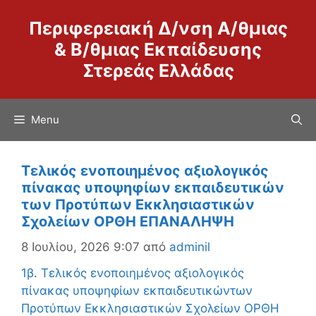
Μετάβαση
Περιφερειακή Δ/νση Α/θμιας
σε
περιεχόμενο
& Β/θμιας Εκπαίδευσης
Στερεάς Ελλάδας
Menu
Τελικός ενοποιημένος αξιολογικός
πίνακας υποψηφίων εκπαιδευτικών
των Προτύπων Εκκλησιαστικών
Σχολείων ΟΡΘΗ ΕΠΑΝΑΛΗΨΗ
8 Ιουλίου, 2026 9:07
από
adminil
1β. Τελικός ενοποιημένος αξιολογικός
πίνακας υποψηφίων εκπαιδευτικώντων
Προτύπων Εκκλησιαστικών Σχολείων ΟΡΘΗ