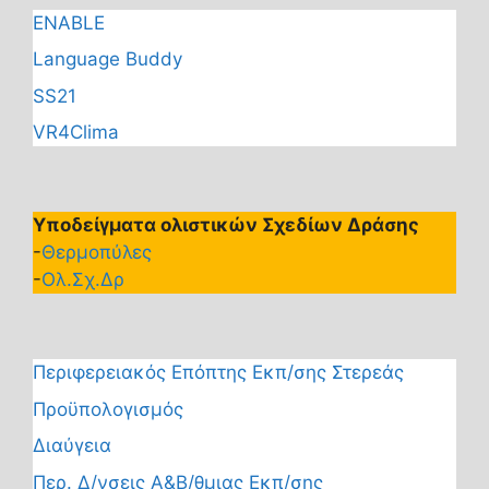
ENABLE
Language Buddy
SS21
VR4Clima
Υποδείγματα ολιστικών Σχεδίων Δράσης
-
Θερμοπύλες
-
Ολ.Σχ.Δρ
Περιφερειακός Επόπτης Εκπ/σης Στερεάς
Προϋπολογισμός
Διαύγεια
Περ. Δ/νσεις Α&Β/θμιας Εκπ/σης