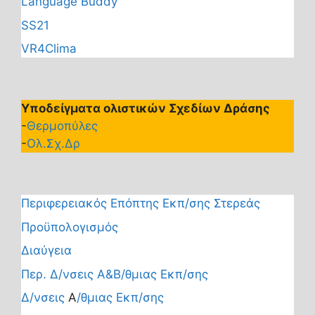
Language Buddy
SS21
VR4Clima
Υποδείγματα ολιστικών Σχεδίων Δράσης
-
Θερμοπύλες
-
Ολ.Σχ.Δρ
Περιφερειακός Επόπτης Εκπ/σης Στερεάς
Προϋπολογισμός
Διαύγεια
Περ. Δ/νσεις Α&Β/θμιας Εκπ/σης
Δ/νσεις
Α
/θμιας Εκπ/σης