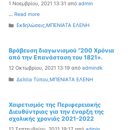
1 Νοεμβρίου, 2021 13:31
από
admin
…
Read more
Κατηγορίες
Εκδηλώσεις
,
ΜΠΕΝΙΑΤΑ ΕΛΕΝΗ
Βράβευση διαγωνισμού “200 Χρόνια
από την Επανάσταση του 1821».
12 Οκτωβρίου, 2021 13:19
από
admindk
Κατηγορίες
Δελτία Τύπου
,
ΜΠΕΝΙΑΤΑ ΕΛΕΝΗ
Χαιρετισμός της Περιφερειακής
Διευθύντριας για την έναρξη της
σχολικής χρονιάς 2021-2022
12 Σεπτεμβρίου, 2021 19:17
από
admin