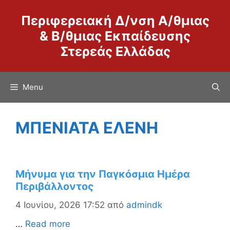
Μετάβαση
Περιφερειακή Δ/νση Α/θμιας
σε
περιεχόμενο
& Β/θμιας Εκπαίδευσης
Στερεάς Ελλάδας
Menu
ΜΠΕΝΙΑΤΑ ΕΛΕΝΗ
Μήνυμα για την Παγκόσμια Ημέρα
Περιβάλλοντος
4 Ιουνίου, 2026 17:52
από
admindk
…
Read more