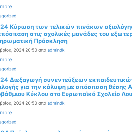
 more
ορίες
egorized
-24 Κύρωση των τελικών πινάκων αξιολόγ
απόσπαση στις σχολικές μονάδες του εξωτερ
ηρωματική Πρόσκληση
βρίου, 2024 20:53
από
admindk
 more
ορίες
egorized
-24 Διεξαγωγή συνεντεύξεων εκπαιδευτικώ
ιλογής για την κάλυψη με απόσπαση θέσης
βάθμιου Κύκλου στο Ευρωπαϊκό Σχολείο Λου
βρίου, 2024 20:53
από
admindk
 more
ορίες
egorized