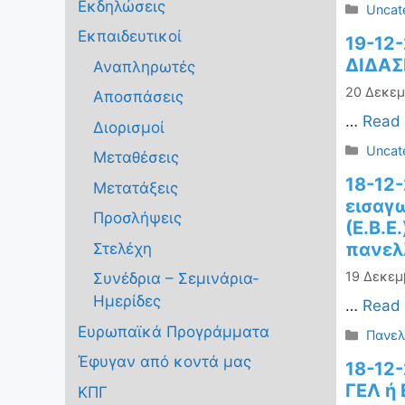
Εκδηλώσεις
Κατηγ
Uncat
Εκπαιδευτικοί
19-12
ΔΙΔΑΣ
Αναπληρωτές
20 Δεκεμ
Αποσπάσεις
…
Read
Διορισμοί
Κατηγ
Uncat
Μεταθέσεις
18-12-
Μετατάξεις
εισαγ
Προσλήψεις
(Ε.Β.
πανελ
Στελέχη
19 Δεκεμ
Συνέδρια – Σεμινάρια-
Ημερίδες
…
Read
Ευρωπαϊκά Προγράμματα
Κατηγ
Πανελ
Έφυγαν από κοντά μας
18-12
ΓΕΛ ή
ΚΠΓ