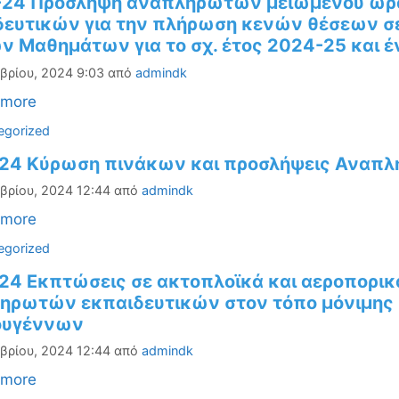
-24 Πρόσληψη αναπληρωτών μειωμένου ωρα
δευτικών για την πλήρωση κενών θέσεων σε
ών Μαθημάτων για το σχ. έτος 2024-25 και 
βρίου, 2024 9:03
από
admindk
 more
ορίες
egorized
-24 Κύρωση πινάκων και προσλήψεις Αναπλ
βρίου, 2024 12:44
από
admindk
 more
ορίες
egorized
24 Εκπτώσεις σε ακτοπλοϊκά και αεροπορικά
ηρωτών εκπαιδευτικών στον τόπο μόνιμης δ
ουγέννων
βρίου, 2024 12:44
από
admindk
 more