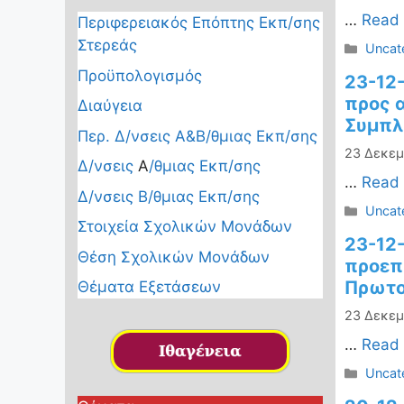
…
Read
Περιφερειακός Επόπτης Εκπ/σης
Στερεάς
Κατηγ
Uncat
Προϋπολογισμός
23-12
προς 
Διαύγεια
Συμπλ
Περ. Δ/νσεις Α&Β/θμιας Εκπ/σης
23 Δεκεμ
Δ/νσεις
Α
/θμιας Εκπ/σης
…
Read
Δ/νσεις Β/θμιας Εκπ/σης
Κατηγ
Uncat
Στοιχεία Σχολικών Μονάδων
23-12
Θέση Σχολικών Μονάδων
προεπ
Πρωτο
Θέματα Εξετάσεων
23 Δεκεμ
…
Read
Κατηγ
Uncat