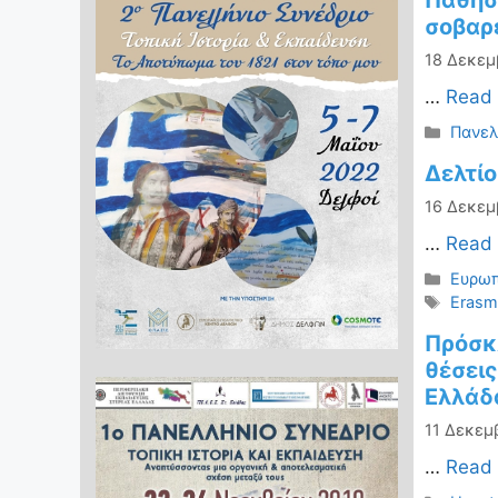
Πάθησ
σοβαρ
18 Δεκεμ
…
Read
Κατηγ
Πανελ
Δελτί
16 Δεκεμ
…
Read
Κατηγ
Ευρωπ
Ετικέ
Eras
Πρόσκ
θέσεις
Ελλάδ
11 Δεκεμ
…
Read