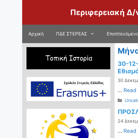
Μετάβαση
Περιφερειακή Δ/
σε
περιεχόμενο
Αρχική
ΠΔΕ ΣΤΕΡΕΑΣ
Εποπτευόμενο
Μήνα
30-12
Εθισμό
30 Δεκεμ
…
Read
Κατηγ
Uncat
ΠΡΟΣΛ
24 Δεκεμ
…
Read