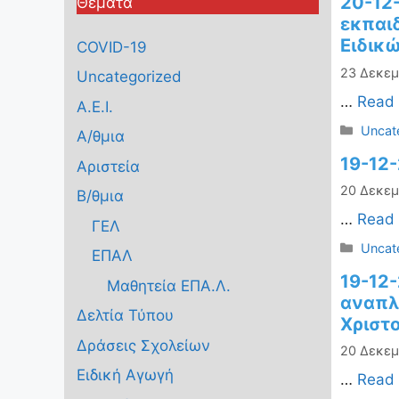
20-12
Θέματα
εκπαι
Ειδικ
COVID-19
23 Δεκεμ
Uncategorized
…
Read
Α.Ε.Ι.
Κατηγ
Uncat
Α/θμια
19-12
Αριστεία
20 Δεκεμ
Β/θμια
…
Read
ΓΕΛ
Κατηγ
Uncat
ΕΠΑΛ
19-12-
Μαθητεία ΕΠΑ.Λ.
αναπλ
Δελτία Τύπου
Χριστ
Δράσεις Σχολείων
20 Δεκεμ
Ειδική Αγωγή
…
Read