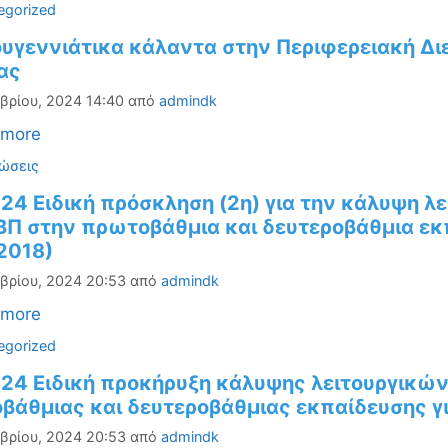
ορίες
egorized
ουγεννιάτικα κάλαντα στην Περιφερειακή Δ
ας
βρίου, 2024 14:40
από
admindk
 more
ορίες
ώσεις
-24 Ειδική πρόσκληση (2η) για την κάλυψη 
ΒΠ στην πρωτοβάθμια και δευτεροβάθμια εκπ
2018)
βρίου, 2024 20:53
από
admindk
 more
ορίες
egorized
-24 Ειδική προκήρυξη κάλυψης λειτουργικών
βάθμιας και δευτεροβάθμιας εκπαίδευσης γι
βρίου, 2024 20:53
από
admindk