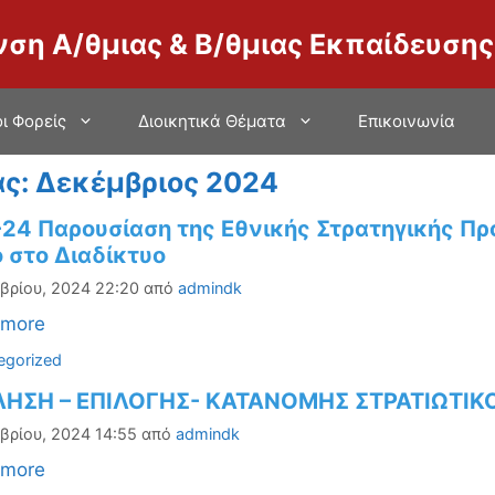
νση Α/θμιας & Β/θμιας Εκπαίδευσης
ι Φορείς
Διοικητικά Θέματα
Επικοινωνία
ς:
Δεκέμβριος 2024
-24 Παρουσίαση της Εθνικής Στρατηγικής Π
 στο Διαδίκτυο
βρίου, 2024 22:20
από
admindk
 more
ορίες
egorized
ΗΣΗ – ΕΠΙΛΟΓΗΣ- ΚΑΤΑΝΟΜΗΣ ΣΤΡΑΤΙΩΤΙΚ
βρίου, 2024 14:55
από
admindk
 more