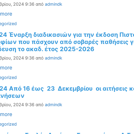
βρίου, 2024 9:36
από
admindk
 more
ορίες
egorized
-24 Έναρξη διαδικασιών για την έκδοση Πι
φίων που πάσχουν από σοβαρές παθήσεις γι
δευση το ακαδ. έτος 2025-2026
βρίου, 2024 9:36
από
admindk
 more
ορίες
egorized
24 Από 16 έως 23 Δεκεμβρίου οι αιτήσεις 
ινήσεων
βρίου, 2024 9:36
από
admindk
 more
ορίες
egorized