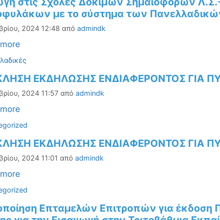
ωγή στις Σχολές Δοκίμων Σημαιοφόρων Λ.Σ.
οφυλάκων με το σύστημα των Πανελλαδικώ
βρίου, 2024 12:48
από
admindk
 more
ορίες
λαδικές
ΛΗΣΗ ΕΚΔΗΛΩΣΗΣ ΕΝΔΙΑΦΕΡΟΝΤΟΣ ΓΙΑ ΠΥ
βρίου, 2024 11:57
από
admindk
 more
ορίες
egorized
ΛΗΣΗ ΕΚΔΗΛΩΣΗΣ ΕΝΔΙΑΦΕΡΟΝΤΟΣ ΓΙΑ ΠΥ
βρίου, 2024 11:01
από
admindk
 more
ορίες
egorized
οποίηση Επταμελών Επιτροπών για έκδοση Π