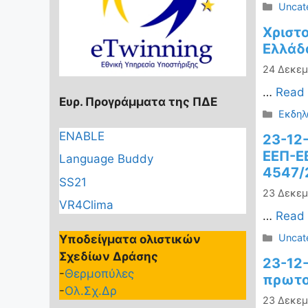
Κατηγ
Uncat
Χριστ
Ελλάδ
24 Δεκεμ
…
Read
Ευρ. Προγράμματα της ΠΔΕ
Κατηγ
Εκδηλ
ENABLE
23-12
ΕΕΠ-Ε
Language Buddy
4547/
SS21
23 Δεκεμ
VR4Clima
…
Read
Κατηγ
Uncat
Υποδείγματα ολιστικών
Σχεδίων Δράσης
23-12
-
Θερμοπύλες
πρωτο
-
Ολ.Σχ.Δρ
23 Δεκεμ