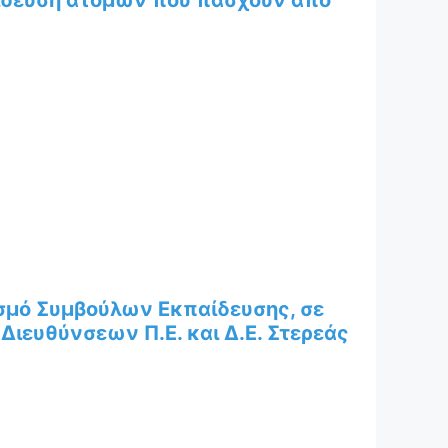
αίδευση ατόμων που πάσχουν από
σμό Συμβούλων Εκπαίδευσης, σε
Διευθύνσεων Π.Ε. και Δ.Ε. Στερεάς