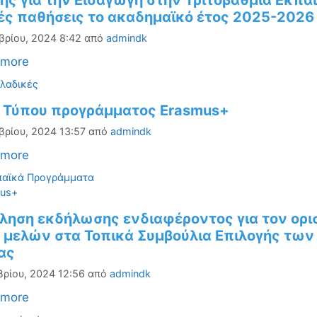
ης για την Εισαγωγή στην Τριτοβάθμια Εκπ
ές παθήσεις το ακαδημαϊκό έτος 2025-2026
βρίου, 2024 8:42
από
admindk
 more
ορίες
λαδικές
ο Τύπου προγράμματος Erasmus+
βρίου, 2024 13:57
από
admindk
 more
ορίες
αϊκά Προγράμματα
τες
mus+
ληση εκδήλωσης ενδιαφέροντος για τον ορι
 μελών στα Τοπικά Συμβούλια Επιλογής των 
ας
βρίου, 2024 12:56
από
admindk
 more