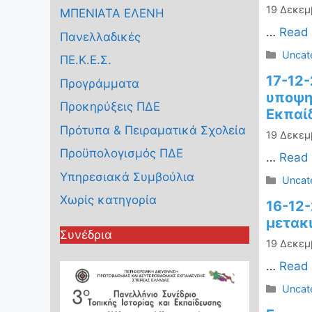
19 Δεκεμ
ΜΠΕΝΙΑΤΑ ΕΛΕΝΗ
…
Read
Πανελλαδικές
Κατηγ
Uncat
ΠΕ.Κ.Ε.Σ.
17-12
Προγράμματα
υποψη
Προκηρύξεις ΠΔΕ
Εκπαί
Πρότυπα & Πειραματικά Σχολεία
19 Δεκεμ
Προϋπολογισμός ΠΔΕ
…
Read
Υπηρεσιακά Συμβούλια
Κατηγ
Uncat
Χωρίς κατηγορία
16-12-
μετακ
Συνέδρια
19 Δεκεμ
…
Read
Κατηγ
Uncat