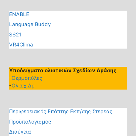
ENABLE
Language Buddy
SS21
VR4Clima
Υποδείγματα ολιστικών Σχεδίων Δράσης
-
Θερμοπύλες
-
Ολ.Σχ.Δρ
Περιφερειακός Επόπτης Εκπ/σης Στερεάς
Προϋπολογισμός
Διαύγεια