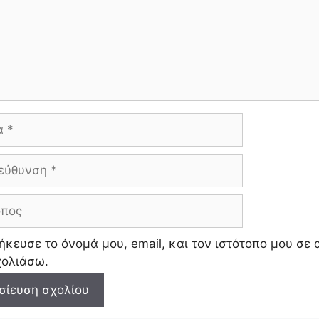
n
ίτ
ε
ση
ος
κευσε το όνομά μου, email, και τον ιστότοπο μου σε
χολιάσω.