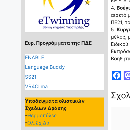
ΚΕ.Δ.Α.Σ
4.
Βούγι
αιρετό 
ΠΕ21, τ
5.
Κυργ
μέλος, 
Ευρ. Προγράμματα της ΠΔΕ
Ειδικού
Εκπρόσω
ENABLE
Βοηθητι
Language Buddy
F
SS21
a
VR4Clima
c
Σχολ
e
Υποδείγματα ολιστικών
Σχεδίων Δράσης
b
Σχόλιο
-
Θερμοπύλες
o
-
Ολ.Σχ.Δρ