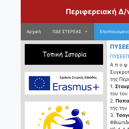
Μετάβαση
Περιφερειακή Δ/
σε
περιεχόμενο
Αρχική
ΠΔΕ ΣΤΕΡΕΑΣ
Εποπτευόμενο
ΠΥΣΕ
ΠΥΣΕΕΠ
Α π ο φ 
Συγκροτ
της Περ
1.
Σταυρ
του τον
2.
Παπα
της την
3.
Τσαγ
Φθιώτιδ