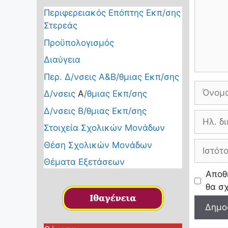
o
Περιφερειακός Επόπτης Εκπ/σης
k
Στερεάς
Προϋπολογισμός
Διαύγεια
Περ. Δ/νσεις Α&Β/θμιας Εκπ/σης
Όνομα
Δ/νσεις
Α
/θμιας Εκπ/σης
Δ/νσεις Β/θμιας Εκπ/σης
Ηλ.
Στοιχεία Σχολικών Μονάδων
διεύθυν
Ιστότοπ
Θέση Σχολικών Μονάδων
Θέματα Εξετάσεων
Αποθή
θα σ