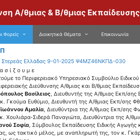
νση Α/θμιας & Β/θμιας Εκπαίδευσης
ι Φορείς
Διοικητικά Θέματα
Επικοινωνία
ΕΠ
 Στερεάς Ελλάδας 9-01-2025 Ψ4ΜΖ46ΝΚΠΔ-030
α σ ί ζ ο υ μ ε
ούμε το Περιφερειακό Υπηρεσιακό Συμβούλιο Ειδικού 
ιφερειακής Διεύθυνσης Α/θμιας και Β/θμιας Εκπαίδευσ
όπουλος Βασίλειος
, Διευθυντής της Α/θμιας Εκπ/σης
 κ. Γκούμα Ευθύμιο, Διευθυντή της Α/θμιας Εκπ/σης Φθ
ϊωάννου Αμαλία
, Διευθύντρια της Α/θμιας Εκπ/σης 
 κ. Χουλιάρα-Σιδερά Παναγιώτα, Διευθύντρια της Α/θμι
ανού Σοφία
, Σύμβουλος Εκπαίδευσης Ειδικής Αγωγής κ
ας, ως τακτικό μέλος, με αναπληρωτή της, τον κ. Γκά