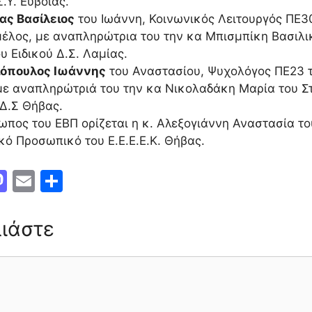
.Υ. Εύβοιας.
ας Βασίλειος
του Ιωάννη, Κοινωνικός Λειτουργός ΠΕ30
μέλος, με αναπληρώτρια του την κα Μπισμπίκη Βασιλ
ου Ειδικού Δ.Σ. Λαμίας.
ιόπουλος Ιωάννης
του Αναστασίου, Ψυχολόγος ΠΕ23 το
με αναπληρώτριά του την κα Νικολαδάκη Μαρία του Σ
 Δ.Σ Θήβας.
πος του ΕΒΠ ορίζεται η κ. Αλεξογιάννη Αναστασία το
κό Προσωπικό του Ε.Ε.Ε.Ε.Κ. Θήβας.
M
E
Μ
a
m
οι
st
ai
ρ
ιάστε
o
l
α
d
σ
o
τε