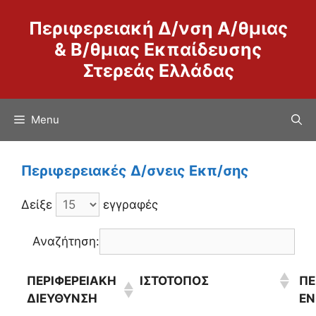
Μετάβαση
Περιφερειακή Δ/νση Α/θμιας
σε
περιεχόμενο
& Β/θμιας Εκπαίδευσης
Στερεάς Ελλάδας
Menu
Περιφερειακές Δ/σνεις Εκπ/σης
Δείξε
εγγραφές
Αναζήτηση:
ΠΕΡΙΦΕΡΕΙΑΚΗ
ΙΣΤΟΤΟΠΟΣ
ΠΕ
ΔΙΕΥΘΥΝΣΗ
ΕΝ