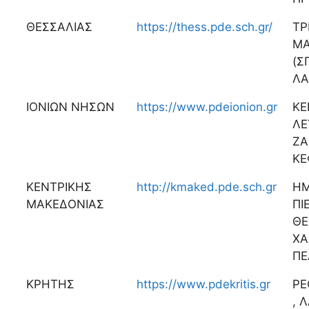
ΘΕΣΣΑΛΙΑΣ
https://thess.pde.sch.gr/
ΤΡ
ΜΑ
(Σ
ΛΑ
ΙΟΝΙΩΝ ΝΗΣΩΝ
https://www.pdeionion.gr
ΚΕ
ΛΕ
ΖΑ
ΚΕ
ΚΕΝΤΡΙΚΗΣ
http://kmaked.pde.sch.gr
ΗΜ
ΜΑΚΕΔΟΝΙΑΣ
ΠΙ
ΘΕ
ΧΑ
ΠΕ
ΚΡΗΤΗΣ
https://www.pdekritis.gr
ΡΕ
, 