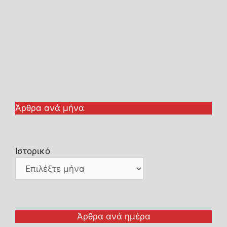
Άρθρα ανά μήνα
Ιστορικό
Άρθρα ανά ημέρα