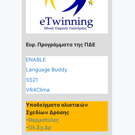
Ευρ. Προγράμματα της ΠΔΕ
ENABLE
Language Buddy
SS21
VR4Clima
Υποδείγματα ολιστικών
Σχεδίων Δράσης
-
Θερμοπύλες
-
Ολ.Σχ.Δρ