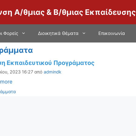
νση Α/θμιας & Β/θμιας Εκπαίδευσης
ι Φορείς
Διοικητικά Θέματα
Επικοινωνία
ράμματα
ση Εκπαιδευτικού Προγράματος
ίου, 2023 16:27
από
admindk
 more
ορίες
ράμματα