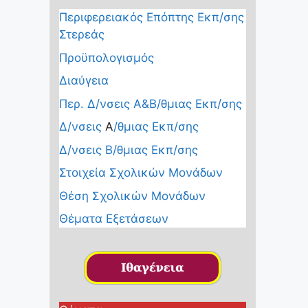
Περιφερειακός Επόπτης Εκπ/σης
Στερεάς
Προϋπολογισμός
Διαύγεια
Περ. Δ/νσεις Α&Β/θμιας Εκπ/σης
Δ/νσεις
Α
/θμιας Εκπ/σης
Δ/νσεις Β/θμιας Εκπ/σης
Στοιχεία Σχολικών Μονάδων
Θέση Σχολικών Μονάδων
Θέματα Εξετάσεων