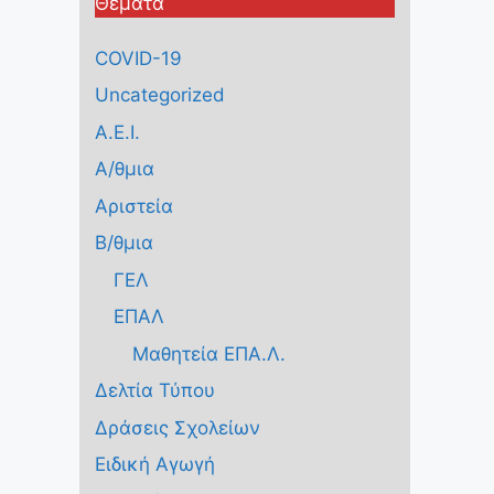
Θέματα
COVID-19
Uncategorized
Α.Ε.Ι.
Α/θμια
Αριστεία
Β/θμια
ΓΕΛ
ΕΠΑΛ
Μαθητεία ΕΠΑ.Λ.
Δελτία Τύπου
Δράσεις Σχολείων
Ειδική Αγωγή