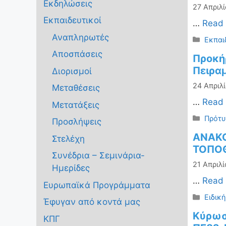
Εκδηλώσεις
27 Απριλί
Εκπαιδευτικοί
…
Read
Αναπληρωτές
Κατηγ
Εκπαι
Αποσπάσεις
Προκή
Πειραμ
Διορισμοί
24 Απριλί
Μεταθέσεις
…
Read
Μετατάξεις
Κατηγ
Πρότυ
Προσλήψεις
ΑΝΑΚΟ
Στελέχη
ΤΟΠΟΘ
Συνέδρια – Σεμινάρια-
21 Απριλί
Ημερίδες
…
Read
Ευρωπαϊκά Προγράμματα
Κατηγ
Ειδικ
Έφυγαν από κοντά μας
Κύρωσ
ΚΠΓ