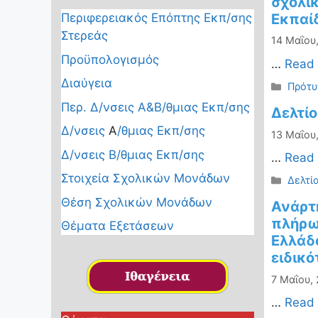
σχολικ
Εκπαί
Περιφερειακός Επόπτης Εκπ/σης
Στερεάς
14 Μαΐου,
Προϋπολογισμός
…
Read
Διαύγεια
Κατηγ
Πρότυ
Περ. Δ/νσεις Α&Β/θμιας Εκπ/σης
Δελτίο
Δ/νσεις
Α
/θμιας Εκπ/σης
13 Μαΐου,
Δ/νσεις Β/θμιας Εκπ/σης
…
Read
Στοιχεία Σχολικών Μονάδων
Κατηγ
Δελτί
Θέση Σχολικών Μονάδων
Ανάρτ
πλήρω
Θέματα Εξετάσεων
Ελλάδα
ειδικό
7 Μαΐου,
…
Read