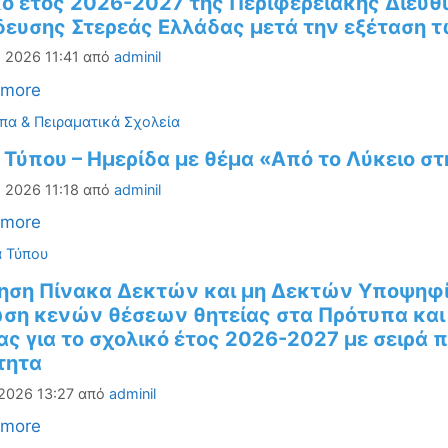
ό έτος 2026-2027 της Περιφερειακής Διεύθ
δευσης Στερεάς Ελλάδας μετά την εξέταση 
 2026 11:41
από
adminil
 more
ορίες
πα & Πειραματικά Σχολεία
 Τύπου – Ημερίδα με θέμα «Από το Λύκειο σ
 2026 11:18
από
adminil
 more
ορίες
α Τύπου
ηση Πίνακα Δεκτών και μη Δεκτών Υποψηφί
ση κενών θέσεων θητείας στα Πρότυπα και 
ς για το σχολικό έτος 2026-2027 με σειρά 
τητα
 2026 13:27
από
adminil
 more