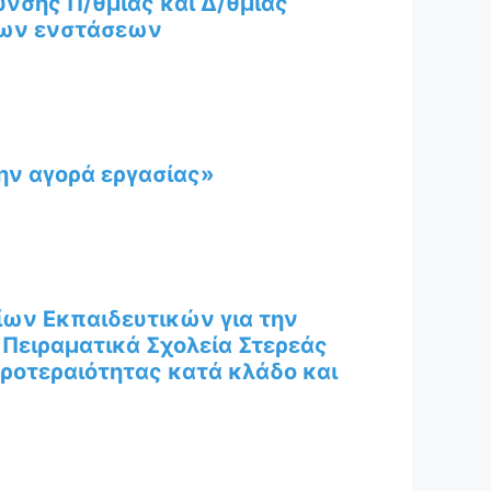
υνσης Π/θμιας και Δ/θμιας
των ενστάσεων
την αγορά εργασίας»
ων Εκπαιδευτικών για την
Πειραματικά Σχολεία Στερεάς
προτεραιότητας κατά κλάδο και