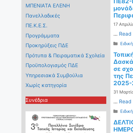
ΠΕ82-Μ
ΜΠΕΝΙΑΤΑ ΕΛΕΝΗ
μονάδ
Περιφ
Πανελλαδικές
17 Απριλί
ΠΕ.Κ.Ε.Σ.
…
Read
Προγράμματα
Κατηγ
Ειδικ
Προκηρύξεις ΠΔΕ
Τοπικ
Πρότυπα & Πειραματικά Σχολεία
Δασκά
Προϋπολογισμός ΠΔΕ
σε σχ
Υπηρεσιακά Συμβούλια
της Πε
2025-
Χωρίς κατηγορία
31 Μαρτί
Συνέδρια
…
Read
Κατηγ
Ειδικ
ΔΕΛΤΙ
ΗΜΕΡ