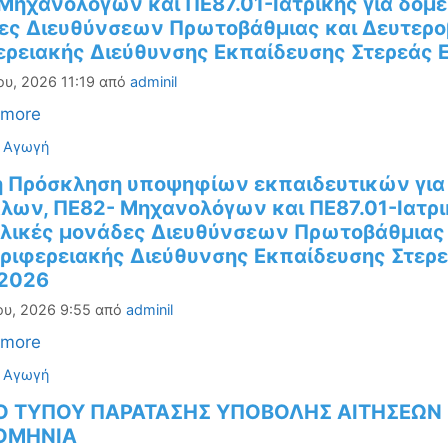
ηχανολόγων και ΠΕ87.01-Ιατρικής για δομέ
ες Διευθύνσεων Πρωτοβάθμιας και Δευτερο
ερειακής Διεύθυνσης Εκπαίδευσης Στερεάς 
ου, 2026 11:19
από
adminil
 more
ορίες
ή Αγωγή
ή Πρόσκληση υποψηφίων εκπαιδευτικών γι
λων, ΠΕ82- Μηχανολόγων και ΠΕ87.01-Ιατρικ
ολικές μονάδες Διευθύνσεων Πρωτοβάθμιας 
ριφερειακής Διεύθυνσης Εκπαίδευσης Στερεά
2026
ου, 2026 9:55
από
adminil
 more
ορίες
ή Αγωγή
Ο ΤΥΠΟΥ ΠΑΡΑΤΑΣΗΣ ΥΠΟΒΟΛΗΣ ΑΙΤΗΣΕΩΝ ΣΕ 
ΟΜΗΝΙΑ