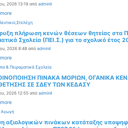
ου, 2026 13:19
από
adminil
 more
ορίες
δευτικοί
,
Στελέχη
ρυξη πλήρωση κενών θέσεων θητείας στα Πρό
ατικά Σχολεία (ΠΕΙ.Σ.) για το σχολικό έτος 
ου, 2026 8:48
από
adminil
 more
ορίες
πα & Πειραματικά Σχολεία
ΙΝΟΠΟΙΗΣΗ ΠΙΝΑΚΑ ΜΟΡΙΩΝ, ΟΓΑΝΙΚΑ ΚΕΝΑ
ΕΤΗΣΗΣ ΣΕ ΣΔΕΥ ΤΩΝ ΚΕΔΑΣΥ
ου, 2026 12:55
από
adminil
 more
ορίες
ή Αγωγή
η αξιολογικών πινάκων κατάταξης υποψη