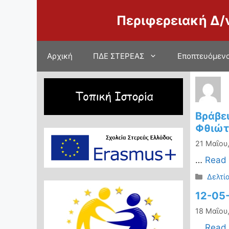
Μετάβαση
Περιφερειακή Δ/
σε
περιεχόμενο
Αρχική
ΠΔΕ ΣΤΕΡΕΑΣ
Εποπτευόμενο
Βράβε
Φθιώτ
21 Μαΐου
…
Read
Κατηγ
Δελτί
12-05-
18 Μαΐου
…
Read