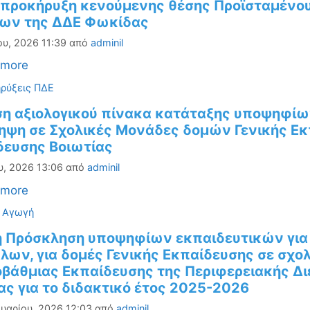
προκήρυξη κενούμενης θέσης Προϊσταμένου
ων της ΔΔΕ Φωκίδας
ου, 2026 11:39
από
adminil
 more
ορίες
ρύξεις ΠΔΕ
η αξιολογικού πίνακα κατάταξης υποψηφί
ηψη σε Σχολικές Μονάδες δομών Γενικής Ε
δευσης Βοιωτίας
υ, 2026 13:06
από
adminil
 more
ορίες
ή Αγωγή
ή Πρόσκληση υποψηφίων εκπαιδευτικών για
λων, για δομές Γενικής Εκπαίδευσης σε σχο
βάθμιας Εκπαίδευσης της Περιφερειακής Δι
ς για το διδακτικό έτος 2025-2026
υαρίου, 2026 12:03
από
adminil