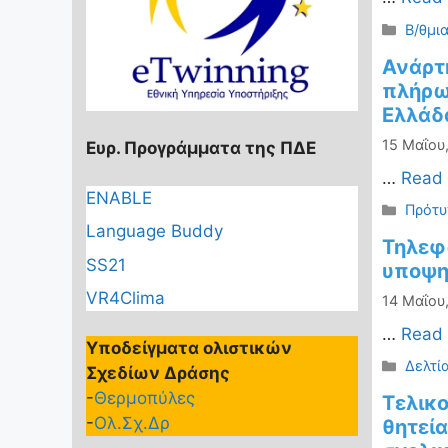
Κατηγ
Β/θμι
Ανάρτ
πλήρω
Ελλάδ
15 Μαΐου
Ευρ. Προγράμματα της ΠΔΕ
…
Read
ENABLE
Κατηγ
Πρότυ
Language Buddy
Τηλεφ
SS21
υποψη
VR4Clima
14 Μαΐου
…
Read
Υποδείγματα ολιστικών
Κατηγ
Δελτί
Σχεδίων Δράσης
-
Θερμοπύλες
Τελικ
-
Ολ.Σχ.Δρ
θητεία