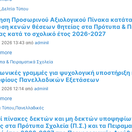
ορίες
α
,
Δελτία Τύπου
ηση Προσωρινού Αξιολογικού Πίνακα κατάτ
ση κενών θέσεων θητείας στα Πρότυπα & Πε
ας κατά το σχολικό έτος 2026-2027
, 2026 13:43
από
adminil
 more
ορίες
πα & Πειραματικά Σχολεία
ωνικές γραμμές για ψυχολογική υποστήριξη
φίους Πανελλαδικών Εξετάσεων
, 2026 12:14
από
adminil
 more
ορίες
α Τύπου
,
Πανελλαδικές
οί πίνακες δεκτών και μη δεκτών υποψηφί
ς στα Πρότυπα Σχολεία (Π.Σ.) και τα Πειραμα