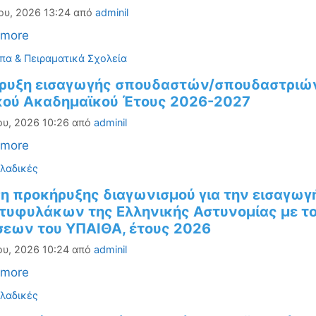
ου, 2026 13:24
από
adminil
 more
ορίες
πα & Πειραματικά Σχολεία
ρυξη εισαγωγής σπουδαστών/σπουδαστριών 
κού Ακαδημαϊκού Έτους 2026-2027
ου, 2026 10:26
από
adminil
 more
ορίες
λαδικές
η προκήρυξης διαγωνισμού για την εισαγωγ
στυφυλάκων της Ελληνικής Αστυνομίας με 
σεων του ΥΠΑΙΘΑ, έτους 2026
ου, 2026 10:24
από
adminil
 more
ορίες
λαδικές