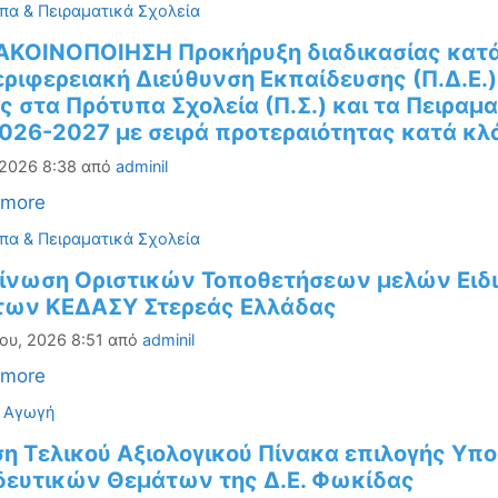
ορίες
πα & Πειραματικά Σχολεία
ΑΚΟΙΝΟΠΟΙΗΣΗ Προκήρυξη διαδικασίας κατ
εριφερειακή Διεύθυνση Εκπαίδευσης (Π.Δ.Ε
ς στα Πρότυπα Σχολεία (Π.Σ.) και τα Πειραματ
026-2027 με σειρά προτεραιότητας κατά κλά
 2026 8:38
από
adminil
 more
ορίες
πα & Πειραματικά Σχολεία
ίνωση Οριστικών Τοποθετήσεων μελών Ειδι
των ΚΕΔΑΣΥ Στερεάς Ελλάδας
ου, 2026 8:51
από
adminil
 more
ορίες
ή Αγωγή
η Τελικού Αξιολογικού Πίνακα επιλογής Υπ
δευτικών Θεμάτων της Δ.Ε. Φωκίδας