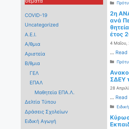
Θέματα
Κατηγ
Πρότυ
2η ΑΝ
COVID-19
ανά Π
Uncategorized
θητεία
έτος 2
Α.Ε.Ι.
4 Μαΐου,
Α/θμια
…
Read
Αριστεία
Κατηγ
Πρότυ
Β/θμια
Ανακο
ΓΕΛ
ΣΔΕΥ 
ΕΠΑΛ
28 Απριλί
Μαθητεία ΕΠΑ.Λ.
…
Read
Δελτία Τύπου
Κατηγ
Ειδικ
Δράσεις Σχολείων
Κύρωσ
Ειδική Αγωγή
Εκπαι