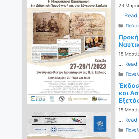
26 Μαρτί
…
Read
Κατηγ
Πρότυ
Προκή
Ναυτι
18 Μαρτί
…
Read
Κατηγ
Πανελ
Έκδοσ
και Α
Εξετά
18 Μαρτί
…
Read
Κατηγ
Πανελ