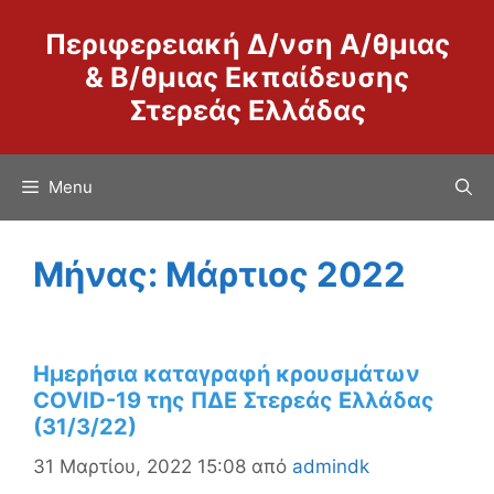
Μετάβαση
Περιφερειακή Δ/νση Α/θμιας
σε
περιεχόμενο
& Β/θμιας Εκπαίδευσης
Στερεάς Ελλάδας
Menu
Μήνας:
Μάρτιος 2022
Ημερήσια καταγραφή κρουσμάτων
COVID-19 της ΠΔΕ Στερεάς Ελλάδας
(31/3/22)
31 Μαρτίου, 2022 15:08
από
admindk