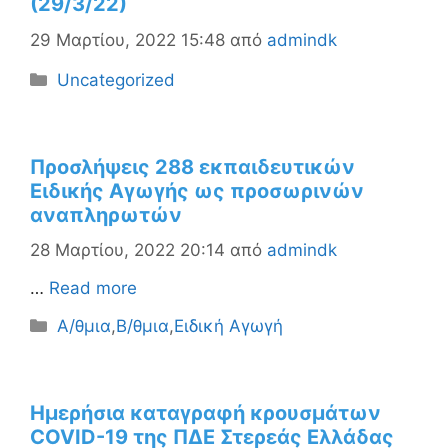
(29/3/22)
29 Μαρτίου, 2022 15:48
από
admindk
Κατηγορίες
Uncategorized
Προσλήψεις 288 εκπαιδευτικών
Ειδικής Αγωγής ως προσωρινών
αναπληρωτών
28 Μαρτίου, 2022 20:14
από
admindk
…
Read more
Κατηγορίες
Α/θμια
,
Β/θμια
,
Ειδική Αγωγή
Ημερήσια καταγραφή κρουσμάτων
COVID-19 της ΠΔΕ Στερεάς Ελλάδας