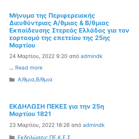
Μήνυμα της Περιφερειακής
Διευθύντριας Α/θμιας & Β/θμιας
Εκπαίδευσης Στερεάς Ελλάδας για τον
εορτασμό της επετείου της 25ης
Μαρτίου
24 Μαρτίου, 2022 9:20
από
admindk
…
Read more
Κατηγορίες
Α/θμια
,
Β/θμια
ΕΚΔΗΛΩΣΗ ΠΕΚΕΣ για την 25η
Μαρτίου 1821
23 Μαρτίου, 2022 18:26
από
admindk
Κατηγορίες
Εκδηλώσεις
,
ΠΕ.Κ.Ε.Σ.