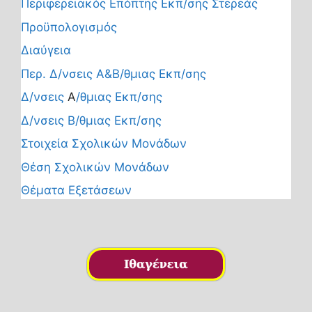
Περιφερειακός Επόπτης Εκπ/σης Στερεάς
Προϋπολογισμός
Διαύγεια
Περ. Δ/νσεις Α&Β/θμιας Εκπ/σης
Δ/νσεις
Α
/θμιας Εκπ/σης
Δ/νσεις Β/θμιας Εκπ/σης
Στοιχεία Σχολικών Μονάδων
Θέση Σχολικών Μονάδων
Θέματα Εξετάσεων