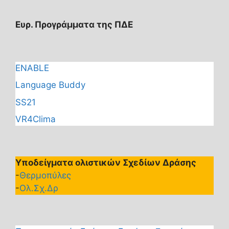
Ευρ. Προγράμματα της ΠΔΕ
ENABLE
Language Buddy
SS21
VR4Clima
Υποδείγματα ολιστικών Σχεδίων Δράσης
-
Θερμοπύλες
-
Ολ.Σχ.Δρ