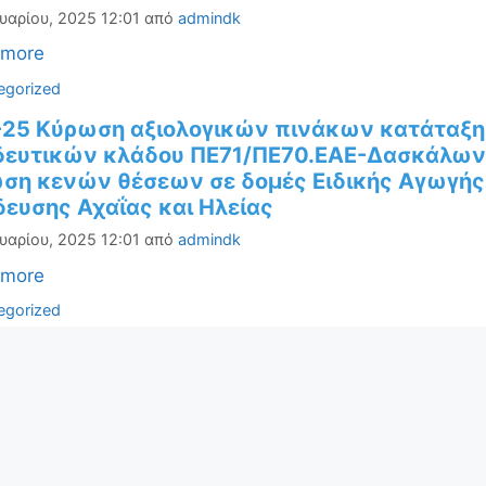
υαρίου, 2025 12:01
από
admindk
 more
ορίες
egorized
-25 Κύρωση αξιολογικών πινάκων κατάτα
δευτικών κλάδου ΠΕ71/ΠΕ70.ΕΑΕ-Δασκάλων 
ση κενών θέσεων σε δομές Ειδικής Αγωγής
ευσης Αχαΐας και Ηλείας
υαρίου, 2025 12:01
από
admindk
 more
ορίες
egorized