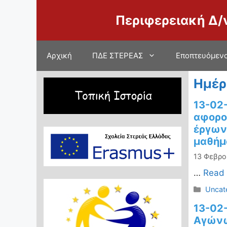
Μετάβαση
Περιφερειακή Δ/
σε
περιεχόμενο
Αρχική
ΠΔΕ ΣΤΕΡΕΑΣ
Εποπτευόμενο
Ημέρ
13-02
αφορο
έργων
μαθήμ
13 Φεβρο
…
Read
Κατηγ
Uncat
13-02
Αγώνω