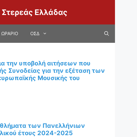
 Στερεάς Ελλάδας
ΩΡΑΡΙΟ
ΟΣΔ
α την υποβολή αιτήσεων που
ς Συνοδείας για την εξέταση των
οευρωπαϊκής Μουσικής του
Αθλήματα των Πανελλήνιων
ολικού έτους 2024-2025