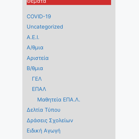
Θέματα
COVID-19
Uncategorized
Α.Ε.Ι.
Α/θμια
Αριστεία
Β/θμια
ΓΕΛ
ΕΠΑΛ
Μαθητεία ΕΠΑ.Λ.
Δελτία Τύπου
Δράσεις Σχολείων
Ειδική Αγωγή