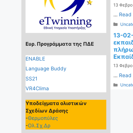
13 Φεβρο
…
Read
Κατηγ
Uncat
13-02
εκπαι
Ευρ. Προγράμματα της ΠΔΕ
πλήρω
Εκπαίδ
ENABLE
13 Φεβρο
Language Buddy
…
Read
SS21
Κατηγ
Uncat
VR4Clima
Υποδείγματα ολιστικών
Σχεδίων Δράσης
-
Θερμοπύλες
-
Ολ.Σχ.Δρ