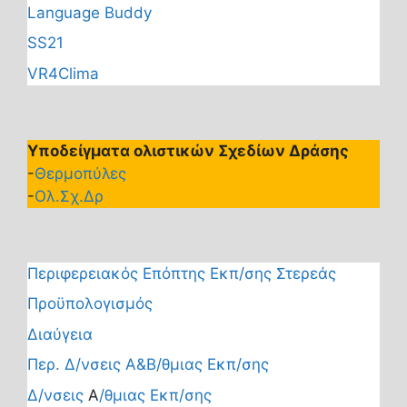
Language Buddy
SS21
VR4Clima
Υποδείγματα ολιστικών Σχεδίων Δράσης
-
Θερμοπύλες
-
Ολ.Σχ.Δρ
Περιφερειακός Επόπτης Εκπ/σης Στερεάς
Προϋπολογισμός
Διαύγεια
Περ. Δ/νσεις Α&Β/θμιας Εκπ/σης
Δ/νσεις
Α
/θμιας Εκπ/σης