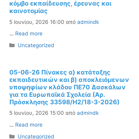
κόμβο εκπαίδευσης, έρευνας και
καινοτομίας
5 Ιουνίου, 2026 16:00
από
admindk
…
Read more
Κατηγορίες
Uncategorized
05-06-26 Πίνακες α) κατάταξης
εκπαιδευτικών και β) αποκλειόμενων
υποψηφίων κλάδου ΠΕ70 Δασκάλων
για τα Ευρωπαϊκά Σχολεία (Αρ.
Πρόσκλησης 33598/Η2/18-3-2026)
5 Ιουνίου, 2026 15:00
από
admindk
…
Read more
Κατηγορίες
Uncategorized