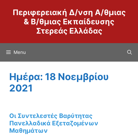
Μετάβαση
Περιφερειακή Δ/νση Α/θμιας
σε
περιεχόμενο
& Β/θμιας Εκπαίδευσης
Στερεάς Ελλάδας
Menu
Ημέρα:
18 Νοεμβρίου
2021
Οι Συντελεστές Βαρύτητας
Πανελλαδικά Εξεταζομένων
Μαθημάτων