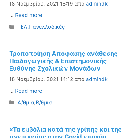
18 Νοεμβρίου, 2021 18:19
από
admindk
…
Read more
Κατηγορίες
ΓΕΛ
,
Πανελλαδικές
Τροποποίηση Aπόφασης ανάθεσης
Παιδαγωγικής & Επιστημονικής
Ευθύνης Σχολικών Μονάδων
18 Νοεμβρίου, 2021 14:12
από
admindk
…
Read more
Κατηγορίες
Α/θμια
,
Β/θμια
«Τα εμβόλια κατά της γρίπης και της
πνευμονίας στην Covid εποχή»