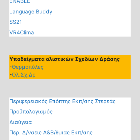
ENABLE
Language Buddy
SS21
VR4Clima
Υποδείγματα ολιστικών Σχεδίων Δράσης
-
Θερμοπύλες
-
Ολ.Σχ.Δρ
Περιφερειακός Επόπτης Εκπ/σης Στερεάς
Προϋπολογισμός
Διαύγεια
Περ. Δ/νσεις Α&Β/θμιας Εκπ/σης