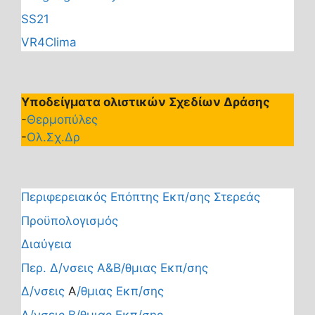
SS21
VR4Clima
Υποδείγματα ολιστικών Σχεδίων Δράσης
-
Θερμοπύλες
-
Ολ.Σχ.Δρ
Περιφερειακός Επόπτης Εκπ/σης Στερεάς
Προϋπολογισμός
Διαύγεια
Περ. Δ/νσεις Α&Β/θμιας Εκπ/σης
Δ/νσεις
Α
/θμιας Εκπ/σης
Δ/νσεις Β/θμιας Εκπ/σης