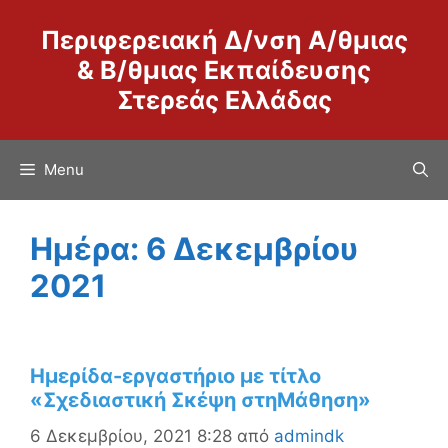
Μετάβαση
Περιφερειακή Δ/νση Α/θμιας
σε
περιεχόμενο
& Β/θμιας Εκπαίδευσης
Στερεάς Ελλάδας
Menu
Ημέρα:
6 Δεκεμβρίου
2021
Ημερίδα-εργαστήριο με τίτλο
«Σχεδιαστική Σκέψη στηΜάθηση»
6 Δεκεμβρίου, 2021 8:28
από
admindk