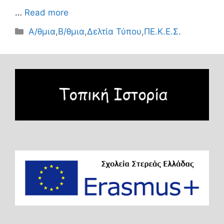
…
Read more
Κατηγορίες
Α/θμια
,
Β/θμια
,
Δελτία Τύπου
,
ΠΕ.Κ.Ε.Σ.