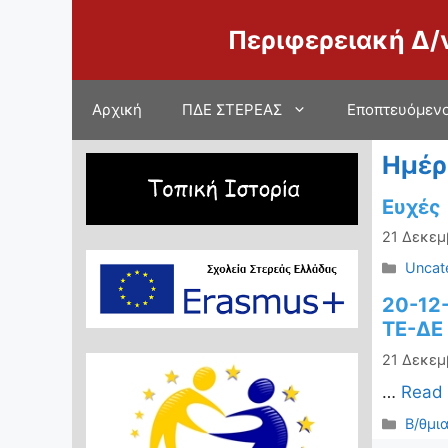
Μετάβαση
Περιφερειακή Δ/
σε
περιεχόμενο
Αρχική
ΠΔΕ ΣΤΕΡΕΑΣ
Εποπτευόμενο
Ημέρ
Ευχές
21 Δεκεμ
Κατηγ
Uncat
20-12
ΤΕ-ΔΕ
21 Δεκεμ
…
Read
Κατηγ
Β/θμι