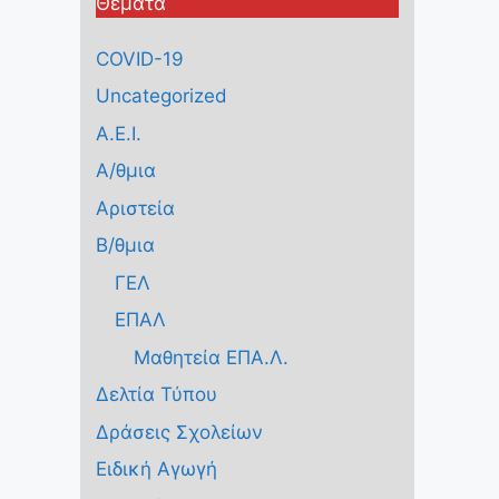
Θέματα
COVID-19
Uncategorized
Α.Ε.Ι.
Α/θμια
Αριστεία
Β/θμια
ΓΕΛ
ΕΠΑΛ
Μαθητεία ΕΠΑ.Λ.
Δελτία Τύπου
Δράσεις Σχολείων
Ειδική Αγωγή