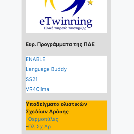
Ευρ. Προγράμματα της ΠΔΕ
ENABLE
Language Buddy
SS21
VR4Clima
Υποδείγματα ολιστικών
Σχεδίων Δράσης
-
Θερμοπύλες
-
Ολ.Σχ.Δρ