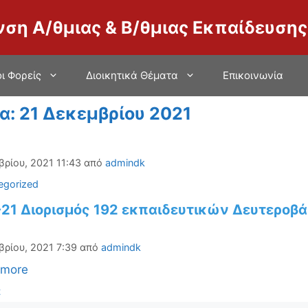
νση Α/θμιας & Β/θμιας Εκπαίδευσης
ι Φορείς
Διοικητικά Θέματα
Επικοινωνία
α:
21 Δεκεμβρίου 2021
βρίου, 2021 11:43
από
admindk
ορίες
egorized
-21 Διορισμός 192 εκπαιδευτικών Δευτεροβ
βρίου, 2021 7:39
από
admindk
 more
ορίες
α