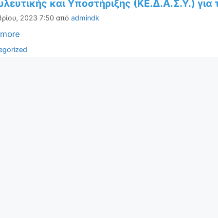
λευτικής και Υποστήριξης (ΚΕ.Δ.Α.Σ.Υ.) για
βρίου, 2023 7:50
από
admindk
 more
ορίες
egorized