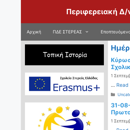
Μετάβαση
Περιφερειακή Δ/
σε
περιεχόμενο
Αρχική
ΠΔΕ ΣΤΕΡΕΑΣ
Εποπτευόμενο
Ημέρ
Κύρωσ
Σχολι
1 Σεπτεμ
…
Read
Κατηγ
Uncat
31-08
Πρωτο
1 Σεπτεμ