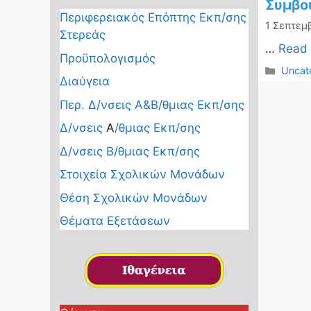
Συμβου
Περιφερειακός Επόπτης Εκπ/σης
1 Σεπτεμ
Στερεάς
…
Read
Προϋπολογισμός
Κατηγ
Uncat
Διαύγεια
Περ. Δ/νσεις Α&Β/θμιας Εκπ/σης
Δ/νσεις
Α
/θμιας Εκπ/σης
Δ/νσεις Β/θμιας Εκπ/σης
Στοιχεία Σχολικών Μονάδων
Θέση Σχολικών Μονάδων
Θέματα Εξετάσεων