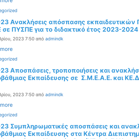
 more
ορίες
egorized
-23 Ανακλήσεις απόσπασης εκπαιδευτικών 
 σε ΠΥΣΠΕ για το διδακτικό έτος 2023-2024
βρίου, 2023 7:50
από
admindk
 more
ορίες
egorized
-23 Aποσπάσεις, τροποποιήσεις και ανακλ
άθμιας Εκπαίδευσης σε Σ.Μ.Ε.Α.Ε. και ΚΕ.Δ.
βρίου, 2023 7:50
από
admindk
 more
ορίες
egorized
-23 Συμπληρωματικές αποσπάσεις και ανα
βάθμιας Εκπαίδευσης στα Κέντρα Διεπιστημ