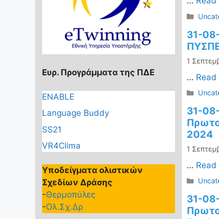
…
Read
Κατηγ
Uncat
31-08
ΠΥΣΠΕ
1 Σεπτεμ
Ευρ. Προγράμματα της ΠΔΕ
…
Read
Κατηγ
Uncat
ENABLE
31-08
Language Buddy
Πρωτοβ
SS21
2024
VR4Clima
1 Σεπτεμ
…
Read
Υποδείγματα ολιστικών
Κατηγ
Uncat
Σχεδίων Δράσης
-
Θερμοπύλες
31-08
-
Ολ.Σχ.Δρ
Πρωτο