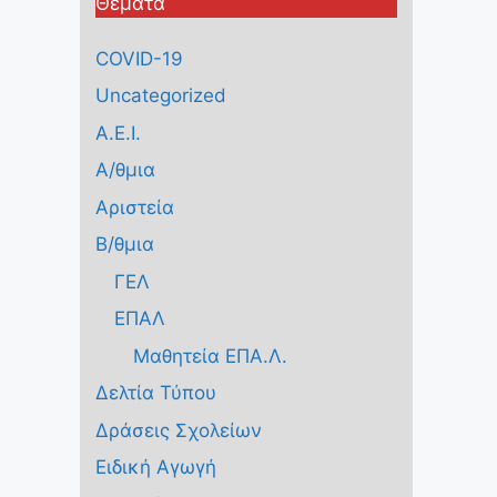
Θέματα
COVID-19
Uncategorized
Α.Ε.Ι.
Α/θμια
Αριστεία
Β/θμια
ΓΕΛ
ΕΠΑΛ
Μαθητεία ΕΠΑ.Λ.
Δελτία Τύπου
Δράσεις Σχολείων
Ειδική Αγωγή