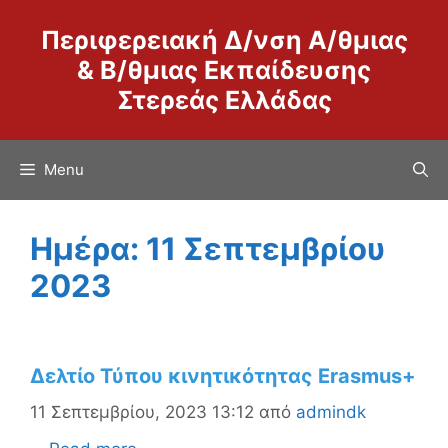
Μετάβαση
Περιφερειακή Δ/νση Α/θμιας
σε
περιεχόμενο
& Β/θμιας Εκπαίδευσης
Στερεάς Ελλάδας
Menu
Ημέρα:
11 Σεπτεμβρίου
2023
Δελτίο Τύπου κινητικότητας Erasmus+
11 Σεπτεμβρίου, 2023 13:12
από
admindk