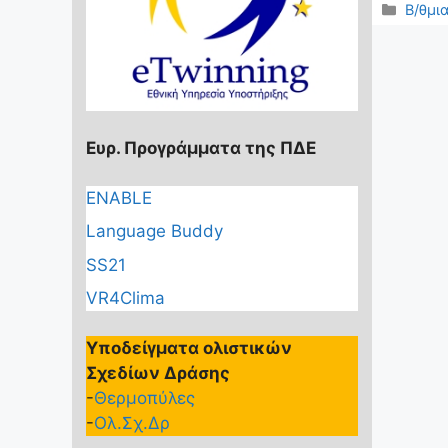
Κατηγ
Β/θμι
Ευρ. Προγράμματα της ΠΔΕ
ENABLE
Language Buddy
SS21
VR4Clima
Υποδείγματα ολιστικών
Σχεδίων Δράσης
-
Θερμοπύλες
-
Ολ.Σχ.Δρ