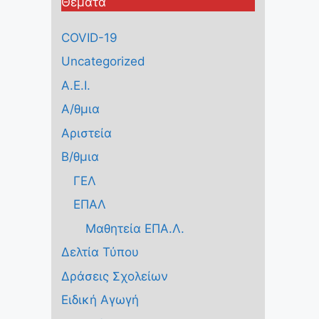
Θέματα
COVID-19
Uncategorized
Α.Ε.Ι.
Α/θμια
Αριστεία
Β/θμια
ΓΕΛ
ΕΠΑΛ
Μαθητεία ΕΠΑ.Λ.
Δελτία Τύπου
Δράσεις Σχολείων
Ειδική Αγωγή