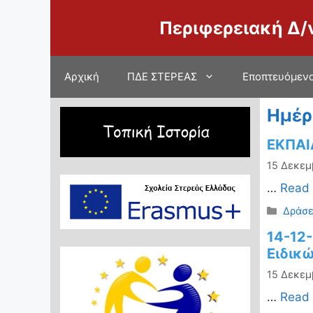
Μετάβαση
Περιφερειακή Δ/
σε
περιεχόμενο
Αρχική
ΠΔΕ ΣΤΕΡΕΑΣ
Εποπτευόμενο
Ημέρ
ΕΚΠΑΙ
15 Δεκεμ
…
Read
Κατηγ
Δράσε
14-12
Ειδικ
15 Δεκεμ
…
Read