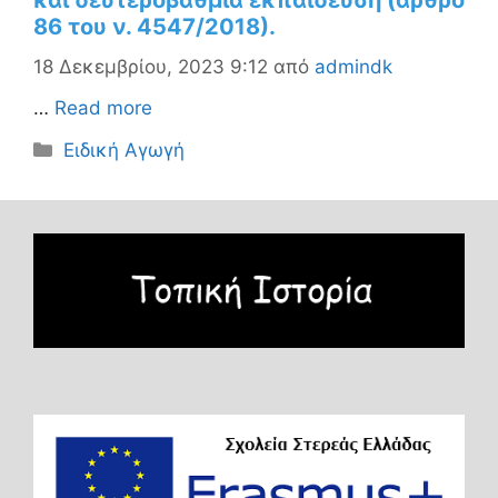
και δευτεροβάθμια εκπαίδευση (άρθρο
86 του ν. 4547/2018).
18 Δεκεμβρίου, 2023 9:12
από
admindk
…
Read more
Κατηγορίες
Ειδική Αγωγή