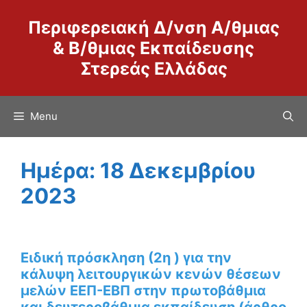
Μετάβαση
Περιφερειακή Δ/νση Α/θμιας
σε
περιεχόμενο
& Β/θμιας Εκπαίδευσης
Στερεάς Ελλάδας
Menu
Ημέρα:
18 Δεκεμβρίου
2023
Ειδική πρόσκληση (2η ) για την
κάλυψη λειτουργικών κενών θέσεων
μελών ΕΕΠ-ΕΒΠ στην πρωτοβάθμια