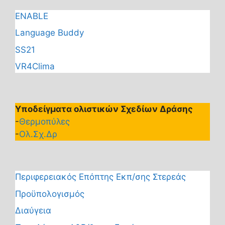
ENABLE
Language Buddy
SS21
VR4Clima
Υποδείγματα ολιστικών Σχεδίων Δράσης
-
Θερμοπύλες
-
Ολ.Σχ.Δρ
Περιφερειακός Επόπτης Εκπ/σης Στερεάς
Προϋπολογισμός
Διαύγεια