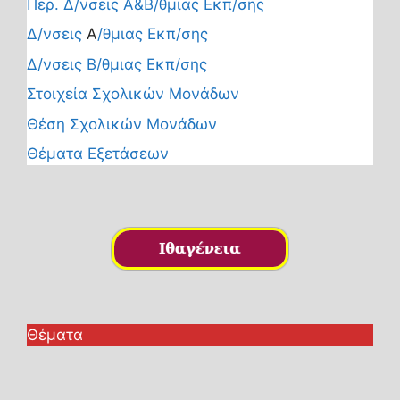
Περ. Δ/νσεις Α&Β/θμιας Εκπ/σης
Δ/νσεις
Α
/θμιας Εκπ/σης
Δ/νσεις Β/θμιας Εκπ/σης
Στοιχεία Σχολικών Μονάδων
Θέση Σχολικών Μονάδων
Θέματα Εξετάσεων
Θέματα