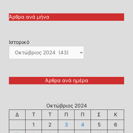
Άρθρα ανά μήνα
Ιστορικό
Άρθρα ανά ημέρα
Οκτώβριος 2024
Δ
Τ
Τ
Π
Π
Σ
Κ
1
2
3
4
5
6