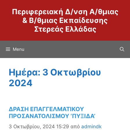
Μετάβαση
Περιφερειακή Δ/νση Α/θμιας
σε
περιεχόμενο
& Β/θμιας Εκπαίδευσης
Στερεάς Ελλάδας
Menu
Ημέρα:
3 Οκτωβρίου
2024
ΔΡΑΣΗ ΕΠΑΓΓΕΛΜΑΤΙΚΟΥ
ΠΡΟΣΑΝΑΤΟΛΙΣΜΟΥ ‘ΠΥΞΙΔΑ’
3 Οκτωβρίου, 2024 15:29
από
admindk