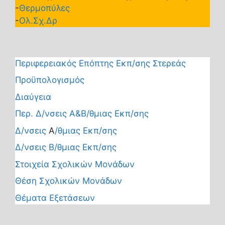
-
Θερμοπύλες
-
Ολ.Σχ.Δρ
Περιφερειακός Επόπτης Εκπ/σης Στερεάς
Προϋπολογισμός
Διαύγεια
Περ. Δ/νσεις Α&Β/θμιας Εκπ/σης
Δ/νσεις
Α
/θμιας Εκπ/σης
Δ/νσεις Β/θμιας Εκπ/σης
Στοιχεία Σχολικών Μονάδων
Θέση Σχολικών Μονάδων
Θέματα Εξετάσεων