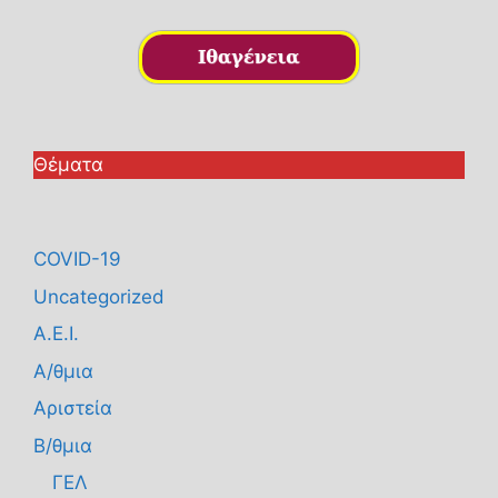
Θέματα
COVID-19
Uncategorized
Α.Ε.Ι.
Α/θμια
Αριστεία
Β/θμια
ΓΕΛ