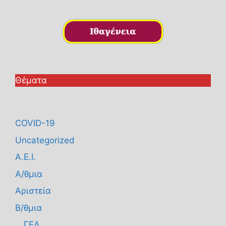
Θέματα
COVID-19
Uncategorized
Α.Ε.Ι.
Α/θμια
Αριστεία
Β/θμια
ΓΕΛ