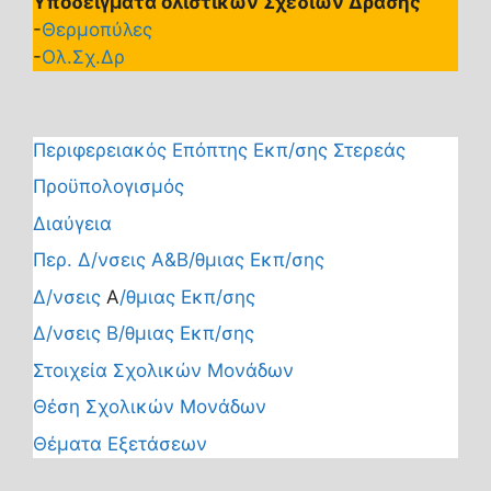
Υποδείγματα ολιστικών Σχεδίων Δράσης
-
Θερμοπύλες
-
Ολ.Σχ.Δρ
Περιφερειακός Επόπτης Εκπ/σης Στερεάς
Προϋπολογισμός
Διαύγεια
Περ. Δ/νσεις Α&Β/θμιας Εκπ/σης
Δ/νσεις
Α
/θμιας Εκπ/σης
Δ/νσεις Β/θμιας Εκπ/σης
Στοιχεία Σχολικών Μονάδων
Θέση Σχολικών Μονάδων
Θέματα Εξετάσεων