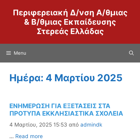
Μετάβαση
Περιφερειακή Δ/νση Α/θμιας
σε
περιεχόμενο
& Β/θμιας Εκπαίδευσης
Στερεάς Ελλάδας
Menu
Ημέρα:
4 Μαρτίου 2025
ΕΝΗΜΕΡΩΣΗ ΓΙΑ ΕΞΕΤΑΣΕΙΣ ΣΤΑ
ΠΡΟΤΥΠΑ ΕΚΚΛΗΣΙΑΣΤΙΚΑ ΣΧΟΛΕΙΑ
4 Μαρτίου, 2025 15:53
από
admindk
…
Read more