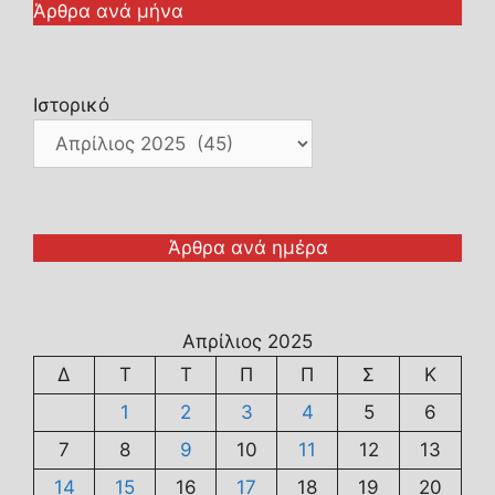
Άρθρα ανά μήνα
Ιστορικό
Άρθρα ανά ημέρα
Απρίλιος 2025
Δ
Τ
Τ
Π
Π
Σ
Κ
1
2
3
4
5
6
7
8
9
10
11
12
13
14
15
16
17
18
19
20