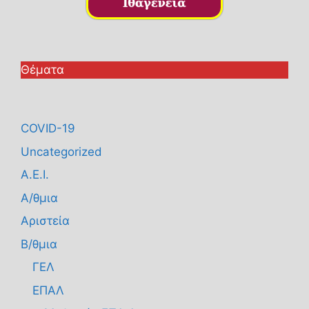
Θέματα
COVID-19
Uncategorized
Α.Ε.Ι.
Α/θμια
Αριστεία
Β/θμια
ΓΕΛ
ΕΠΑΛ