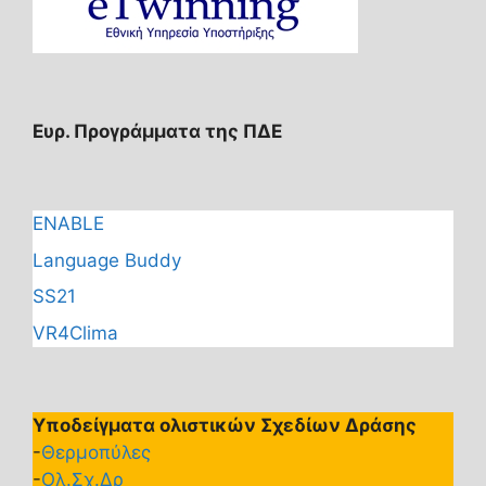
Ευρ. Προγράμματα της ΠΔΕ
ENABLE
Language Buddy
SS21
VR4Clima
Υποδείγματα ολιστικών Σχεδίων Δράσης
-
Θερμοπύλες
-
Ολ.Σχ.Δρ