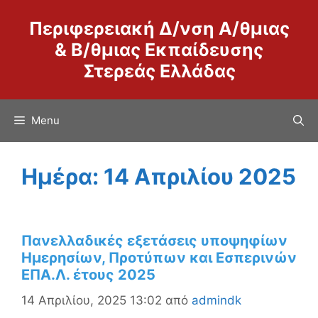
Μετάβαση
Περιφερειακή Δ/νση Α/θμιας
σε
περιεχόμενο
& Β/θμιας Εκπαίδευσης
Στερεάς Ελλάδας
Menu
Ημέρα:
14 Απριλίου 2025
Πανελλαδικές εξετάσεις υποψηφίων
Ημερησίων, Προτύπων και Εσπερινών
ΕΠΑ.Λ. έτους 2025
14 Απριλίου, 2025 13:02
από
admindk