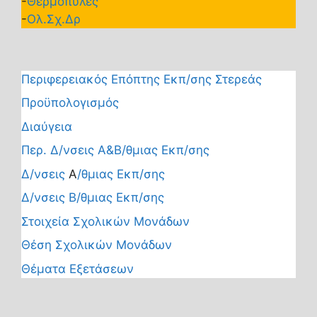
-
Θερμοπύλες
-
Ολ.Σχ.Δρ
Περιφερειακός Επόπτης Εκπ/σης Στερεάς
Προϋπολογισμός
Διαύγεια
Περ. Δ/νσεις Α&Β/θμιας Εκπ/σης
Δ/νσεις
Α
/θμιας Εκπ/σης
Δ/νσεις Β/θμιας Εκπ/σης
Στοιχεία Σχολικών Μονάδων
Θέση Σχολικών Μονάδων
Θέματα Εξετάσεων