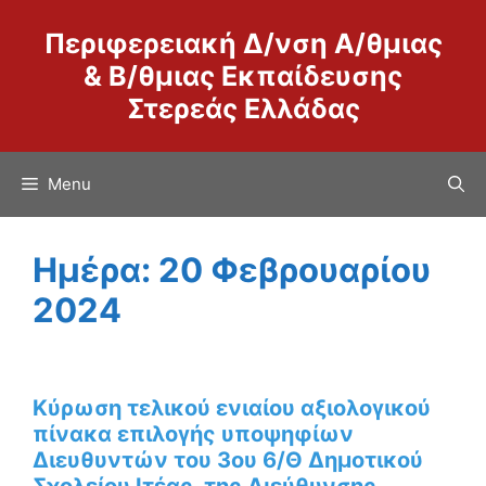
Μετάβαση
Περιφερειακή Δ/νση Α/θμιας
σε
περιεχόμενο
& Β/θμιας Εκπαίδευσης
Στερεάς Ελλάδας
Menu
Ημέρα:
20 Φεβρουαρίου
2024
Κύρωση τελικού ενιαίου αξιολογικού
πίνακα επιλογής υποψηφίων
Διευθυντών του 3ου 6/Θ Δημοτικού