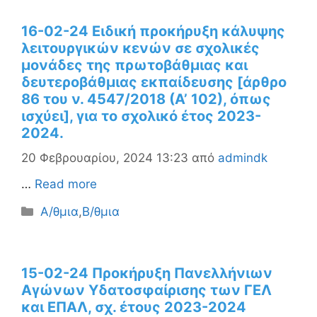
16-02-24 Ειδική προκήρυξη κάλυψης
λειτουργικών κενών σε σχολικές
μονάδες της πρωτοβάθμιας και
δευτεροβάθμιας εκπαίδευσης [άρθρο
86 του ν. 4547/2018 (Α’ 102), όπως
ισχύει], για το σχολικό έτος 2023-
2024.
20 Φεβρουαρίου, 2024 13:23
από
admindk
…
Read more
Κατηγορίες
Α/θμια
,
Β/θμια
15-02-24 Προκήρυξη Πανελλήνιων
Αγώνων Υδατοσφαίρισης των ΓΕΛ
και ΕΠΑΛ, σχ. έτους 2023-2024