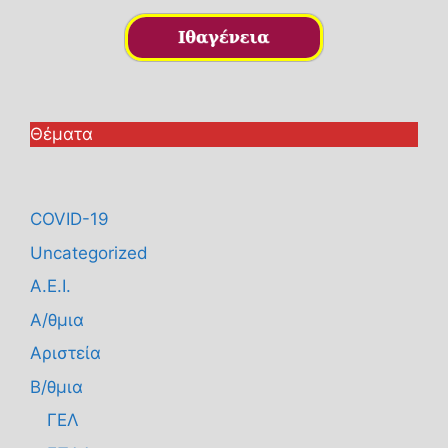
Θέματα
COVID-19
Uncategorized
Α.Ε.Ι.
Α/θμια
Αριστεία
Β/θμια
ΓΕΛ