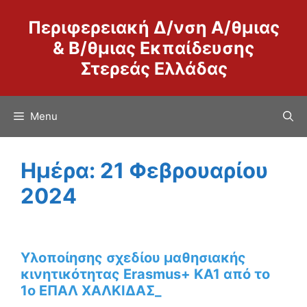
Μετάβαση
Περιφερειακή Δ/νση Α/θμιας
σε
περιεχόμενο
& Β/θμιας Εκπαίδευσης
Στερεάς Ελλάδας
Menu
Ημέρα:
21 Φεβρουαρίου
2024
Υλοποίησης σχεδίου μαθησιακής
κινητικότητας Erasmus+ KA1 από το
1ο ΕΠΑΛ ΧΑΛΚΙΔΑΣ_