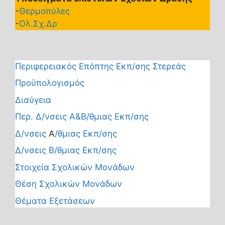
-
Θερμοπύλες
-
Ολ.Σχ.Δρ
Περιφερειακός Επόπτης Εκπ/σης Στερεάς
Προϋπολογισμός
Διαύγεια
Περ. Δ/νσεις Α&Β/θμιας Εκπ/σης
Δ/νσεις
Α
/θμιας Εκπ/σης
Δ/νσεις Β/θμιας Εκπ/σης
Στοιχεία Σχολικών Μονάδων
Θέση Σχολικών Μονάδων
Θέματα Εξετάσεων