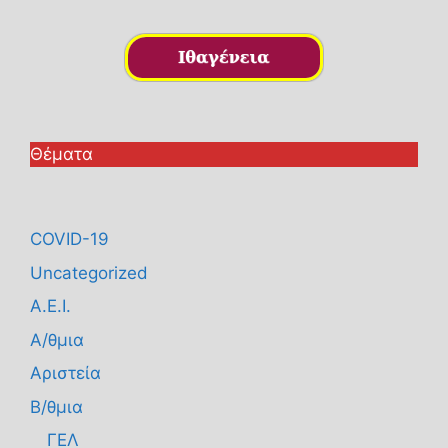
Θέματα
COVID-19
Uncategorized
Α.Ε.Ι.
Α/θμια
Αριστεία
Β/θμια
ΓΕΛ