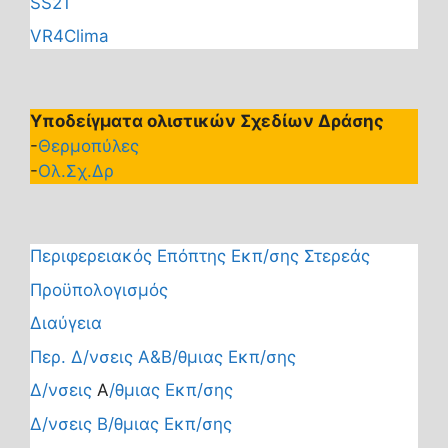
SS21
VR4Clima
Υποδείγματα ολιστικών Σχεδίων Δράσης
-
Θερμοπύλες
-
Ολ.Σχ.Δρ
Περιφερειακός Επόπτης Εκπ/σης Στερεάς
Προϋπολογισμός
Διαύγεια
Περ. Δ/νσεις Α&Β/θμιας Εκπ/σης
Δ/νσεις
Α
/θμιας Εκπ/σης
Δ/νσεις Β/θμιας Εκπ/σης