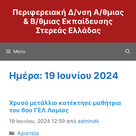
Μετάβαση
Περιφερειακή Δ/νση Α/θμιας
σε
περιεχόμενο
& Β/θμιας Εκπαίδευσης
Στερεάς Ελλάδας
Menu
Ημέρα:
19 Ιουνίου 2024
Χρυσό μετάλλιο κατέκτησε μαθήτρια
του 6ου ΓΕΛ Λαμίας
19 Ιουνίου, 2024 12:59
από
admindk
Κατηγορίες
Αριστεία