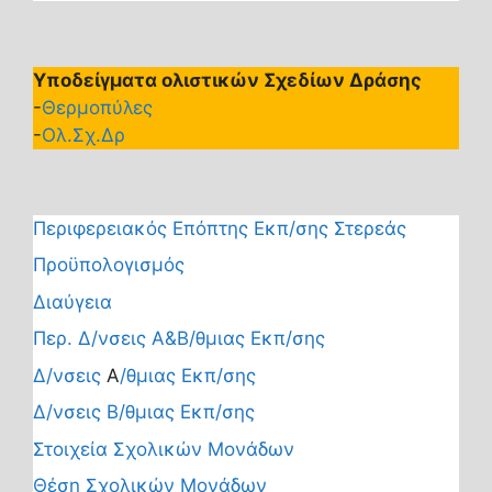
Υποδείγματα ολιστικών Σχεδίων Δράσης
-
Θερμοπύλες
-
Ολ.Σχ.Δρ
Περιφερειακός Επόπτης Εκπ/σης Στερεάς
Προϋπολογισμός
Διαύγεια
Περ. Δ/νσεις Α&Β/θμιας Εκπ/σης
Δ/νσεις
Α
/θμιας Εκπ/σης
Δ/νσεις Β/θμιας Εκπ/σης
Στοιχεία Σχολικών Μονάδων
Θέση Σχολικών Μονάδων